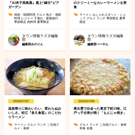
『JU米子髙島屋』屋上“縁日”ビア
のクリーミーなカレーラーメンを実
ガーデン
食
焼肉・韓国料理
グルメ
魚介・海鮮
ラーメン
おしゃれスポット・ショ
料理
レジャー
子連れ・家族旅行
ップ
グルメ
ランチ
季節限定
夏季
季節限定
肉料理
夏季限定
限定
タウン情報ラズダ編集
タウン情報ラズダ編集
部
部
編集部みのりん
編集部べーやん
2026/07/07
2026/07/06
温泉帰りに味わいたい、変わらぬお
東出雲で出会った東京下町の味。江
いしさ。松江『多久食堂』のこだわ
戸っ子女将が焼く「もんじゃ焼き」
りラーメン
ラーメン
グルメ
ランチ
ご当地グ
グルメ
ランチ
ご当地グルメ・食材
ルメ・食材
和食
名物