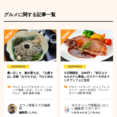
グルメに関する記事一覧
2026/08/04
2026/08/03
暑い日こそ、奥出雲そば。『山県そ
９日間限定、3200円！『松江エク
ば』名物「おろちそば」でひと休み
セルホテル東急』のステーキ付きラ
ンチブッフェに注目
グルメ
カジュアルスポット・ショ
グルメ
バイキング・ビュッフェ
ス
ップ
蕎麦（そば）
ランチ
ご当地
イーツ・おやつ
記念日・アニバー
グルメ・食材
健康
名物
サリー
肉料理
和食
タウン情報ラズダ編集
ポスティング情報誌いかこ
部
い編集部 リポーター
編集部いしやん
いかちゃん＆こいちゃん