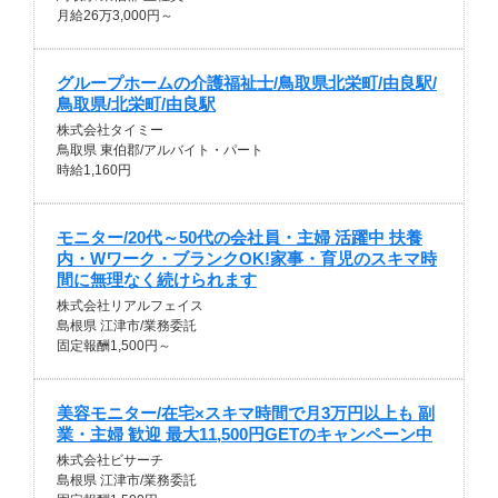
月給26万3,000円～
グループホームの介護福祉士/鳥取県北栄町/由良駅/
鳥取県/北栄町/由良駅
株式会社タイミー
鳥取県 東伯郡/アルバイト・パート
時給1,160円
モニター/20代～50代の会社員・主婦 活躍中 扶養
内・Wワーク・ブランクOK!家事・育児のスキマ時
間に無理なく続けられます
株式会社リアルフェイス
島根県 江津市/業務委託
固定報酬1,500円～
美容モニター/在宅×スキマ時間で月3万円以上も 副
業・主婦 歓迎 最大11,500円GETのキャンペーン中
株式会社ビサーチ
島根県 江津市/業務委託