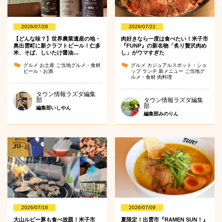
2026/07/28
2026/07/22
【どんな味？】世界農業遺産の地・
肉好きなら一度は食べたい！米子市
奥出雲町に新クラフトビール！仁多
『FUNP』の新名物「炙り贅沢肉め
米、そば、しいたけ醤油…
し」がウマすぎた
グルメ
お土産
ご当地グルメ・食材
グルメ
カジュアルスポット・ショ
ビール・お酒
ップ
ランチ
新メニュー
ご当地グ
ルメ・食材
肉料理
タウン情報ラズダ編集
部
タウン情報ラズダ編集
部
編集部いしやん
編集部みのりん
2026/07/16
2026/07/09
大山ルビー豚も食べ放題！米子市
夏限定！出雲市『RAMEN SUN！』