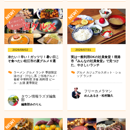
2026/08/02
2026/07/31
冷たい！辛い！ガッツリ！暑い日こ
実は一般利用OKの社員食堂！境港
そ食べたい松江市の夏グルメ６選
市『みんなの社員食堂』で見つけ
た、やさしいランチ
ラーメン
グルメ
ランチ
季節限定
グルメ
カジュアルスポット・ショ
油そば・汁なし系
ご当地グルメ・
ップ
ランチ
食材
中華料理
洋食
肉料理
ビー
ル・お酒
夏季限定
フリーカメラマン
めんあるき・松村隆久
タウン情報ラズダ編集
部
編集部みのりん