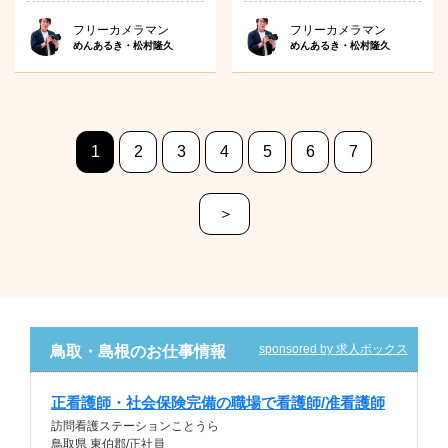
フリーカメラマン
フリーカメラマン
めんあるき・松村隆久
めんあるき・松村隆久
1
2
3
4
5
6
7
＞
sponsored by 求人ボックス
鳥取・島根のお仕事情報
正看護師・社会保険完備の職場で看護師/准看護師
訪問看護ステーションことうら
鳥取県 東伯郡/正社員