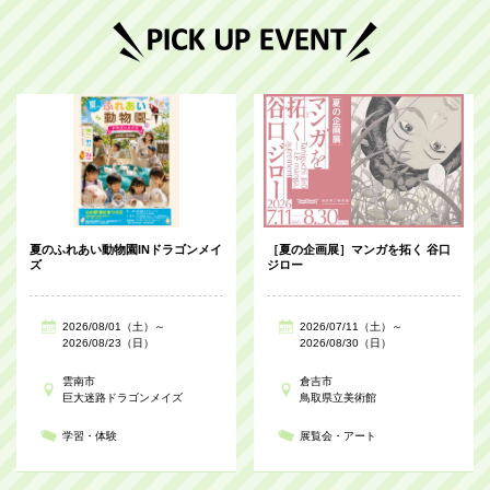
夏のふれあい動物園INドラゴンメイ
［夏の企画展］マンガを拓く 谷口
ズ
ジロー
2026/08/01（土）～
2026/07/11（土）～
2026/08/23（日）
2026/08/30（日）
雲南市
倉吉市
巨大迷路ドラゴンメイズ
鳥取県立美術館
学習・体験
展覧会・アート