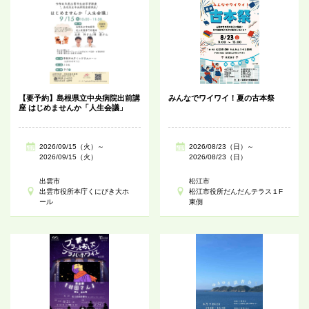
【要予約】島根県立中央病院出前講
みんなでワイワイ！夏の古本祭
座 はじめませんか「人生会議」
2026/09/15（火）～
2026/08/23（日）～
2026/09/15（火）
2026/08/23（日）
出雲市
松江市
出雲市役所本庁くにびき大ホ
松江市役所だんだんテラス１F
ール
東側