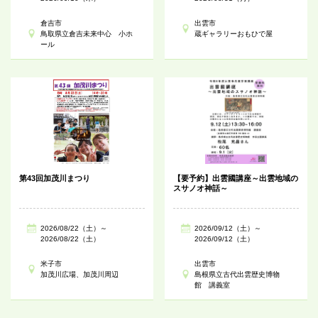
倉吉市
出雲市
鳥取県立倉吉未来中心 小ホ
蔵ギャラリーおもひで屋
ール
第43回加茂川まつり
【要予約】出雲國講座～出雲地域の
スサノオ神話～
2026/08/22（土）～
2026/09/12（土）～
2026/08/22（土）
2026/09/12（土）
米子市
出雲市
加茂川広場、加茂川周辺
島根県立古代出雲歴史博物
館 講義室