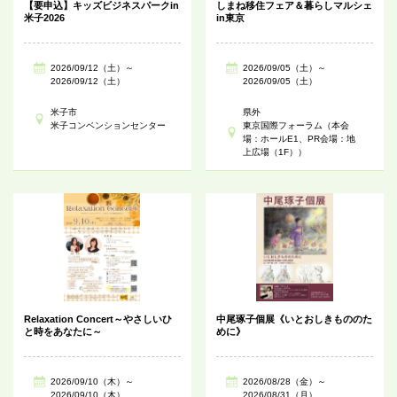
【要申込】キッズビジネスパークin
しまね移住フェア＆暮らしマルシェ
米子2026
in東京
2026/09/12（土）～
2026/09/05（土）～
2026/09/12（土）
2026/09/05（土）
米子市
県外
米子コンベンションセンター
東京国際フォーラム（本会
場：ホールE1、PR会場：地
上広場（1F））
Relaxation Concert～やさしいひ
中尾琢子個展《いとおしきもののた
と時をあなたに～
めに》
2026/09/10（木）～
2026/08/28（金）～
2026/09/10（木）
2026/08/31（月）