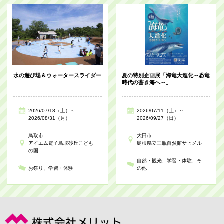
水の遊び場＆ウォータースライダー
夏の特別企画展「海竜大進化～恐竜
時代の蒼き海へ～」
2026/07/18（土）～
2026/07/11（土）～
2026/08/31（月）
2026/09/27（日）
鳥取市
大田市
アイエム電子鳥取砂丘こども
島根県立三瓶自然館サヒメル
の国
自然・観光
学習・体験
そ
お祭り
学習・体験
の他