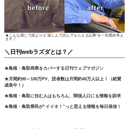
★こんな感じで誰よりも”楽しんで読んでもらえる記事”を一生懸命考え
ます！
＼日刊webラズダとは？／
★島根・鳥取両県をカバーする日刊ウェブマガジン
★月間約90～100万PV、読者数は月間約40万人以上！（絶賛
成長中！）
★島根・鳥取に住む人はもちろん、関係人口にも情報を訴求
★島根・鳥取県民が“イイネ！”っと思える情報を毎日発信！