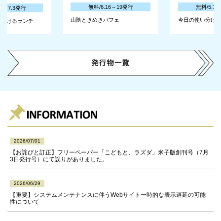
無料/6.16～19発行
無料/5.1
30～7.3発行
山陰ときめきパフェ
今日の使い分け
に行けるランチ
2026/07/01
【お詫びと訂正】フリーペーパー「こどもと、ラズダ」米子版創刊号（7月
3日発行号）にて誤りがありました。
2026/06/29
【重要】システムメンテナンスに伴うWebサイト一時的な表示遅延の可能
性について