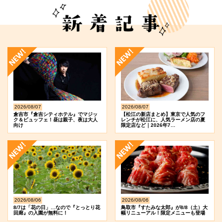
2026/08/07
2026/08/07
倉吉市『倉吉シティホテル』でマジッ
【松江の新店まとめ】東京で人気のフ
ク＆ビュッフェ！昼は親子、夜は大人
レンチが松江に、人気ラーメン店の夏
向け
限定店など｜2026年7…
2026/08/06
2026/08/06
8/7は「花の日」…なので『とっとり花
鳥取市『すたみな太郎』が8/8（土）大
回廊』の入園が無料に！
幅リニューアル！限定メニューも登場