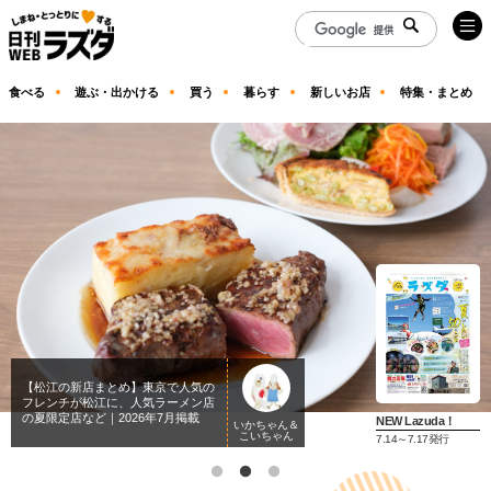
食べる
遊ぶ・出かける
買う
暮らす
新しいお店
特集・まとめ
倉吉市『倉吉シティホテル』でマジ
【松江の新店まとめ】東京で人気の
8/7は「花の日」…なので『とっと
ック＆ビュッフェ！昼は親子、夜は
フレンチが松江に、人気ラーメン店
り花回廊』の入園が無料に！
大人向け
の夏限定店など｜2026年7月掲載
NEW Lazuda！
いかちゃん＆
いかちゃん＆
編集部いしや
こいちゃん
こいちゃん
ん
7.14～7.17発行