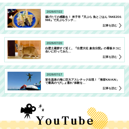
2026/07/22
揚げたての感動を！ 米子市『天ぷら 魚とごはん TAKEZO1
988』で天ぷらランチ
…
記事を読む
2026/07/20
白壁土蔵群すぐ近く。『出雲大社 倉吉分院』の看板ネコに
合いに行ってみた
…
記事を読む
2026/07/17
皆生温泉の海に巨大アスレチック出現！「海皆KAI-KAI」
で最高の“びしょ濡れ”体験を
…
記事を読む