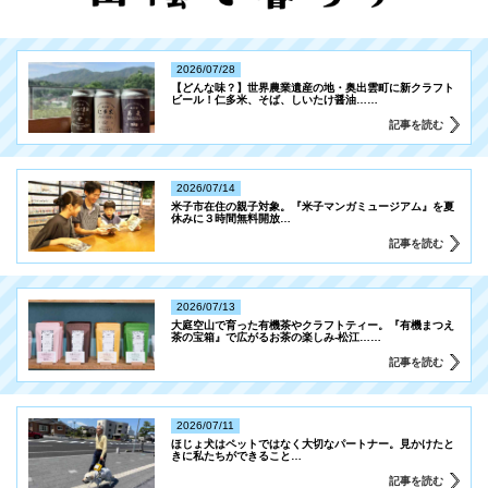
2026/07/28
【どんな味？】世界農業遺産の地・奥出雲町に新クラフト
ビール！仁多米、そば、しいたけ醤油…
…
記事を読む
2026/07/14
米子市在住の親子対象。『米子マンガミュージアム』を夏
休みに３時間無料開放
…
記事を読む
2026/07/13
大庭空山で育った有機茶やクラフトティー。『有機まつえ
茶の宝箱』で広がるお茶の楽しみ-松江…
…
記事を読む
2026/07/11
ほじょ犬はペットではなく大切なパートナー。見かけたと
きに私たちができること
…
記事を読む