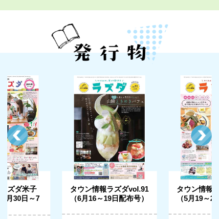
ラズダ米子
タウン情報ラズダvol.91
タウン情報ラズ
6月30日～7
（6月16～19日配布号）
（5月19～2
号）