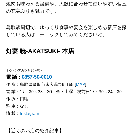
焼肉も味わえる設備や、人数に合わせて使いやすい個室
の充実ぶりも魅力です。
鳥取駅周辺で、ゆっくり食事や宴会を楽しめる新店を探
している人は、チェックしてみてくださいね。
灯宴 暁-AKATSUKI- 本店
トウエンアカツキホンテン
電 話：
0857-50-0010
住 所：鳥取県鳥取市末広温泉町165 [
MAP
]
営 業：17：30～23：30、金・土曜、祝前日17：30～24：30
休 み：日曜
駐 車：なし
情 報：
Instagram
【近くのお店の紹介記事】