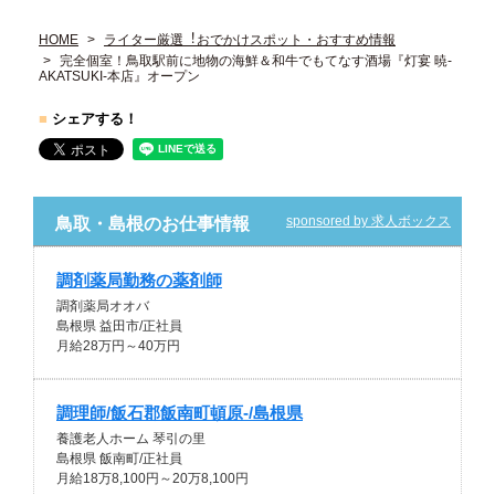
HOME
ライター厳選︕おでかけスポット・おすすめ情報
完全個室！鳥取駅前に地物の海鮮＆和牛でもてなす酒場『灯宴 暁-
AKATSUKI-本店』オープン
■
シェアする！
sponsored by 求人ボックス
鳥取・島根のお仕事情報
調剤薬局勤務の薬剤師
調剤薬局オオバ
島根県 益田市/正社員
月給28万円～40万円
調理師/飯石郡飯南町頓原-/島根県
養護老人ホーム 琴引の里
島根県 飯南町/正社員
月給18万8,100円～20万8,100円