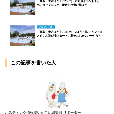
【鳥取・倉吉ほか】7/25(土)・26(日)イベントまと
め。滝ピクニック、限定の水遊び場ほか
2026/07/16
【鳥取・倉吉ほか】7/18(土)～20(月・祝)イベントま
とめ。水遊び場スタート、動物ふれ合いパークなど
この記事を書いた人
ポスティング情報誌いかこい編集部 リポーター