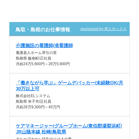
sponsored by 求人ボックス
鳥取・島根のお仕事情報
介護施設の看護師/准看護師
養護老人ホーム琴引の里
島根県 飯南町/正社員
月給24万5,900円～28万5,900円
「働きながら学ぶ」ゲームデバッカー/未経験OK/月
30万以上可
株式会社ELシステム
鳥取県 米子市/正社員
月給26万9,300円～45万円
ケアマネージャー/グループホーム/東伯郡湯梨浜町/
JR山陰本線 松崎/鳥取県