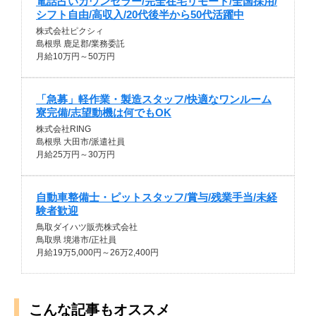
電話占いカウンセラー/完全在宅リモート/全国採用/
シフト自由/高収入/20代後半から50代活躍中
株式会社ピクシィ
島根県 鹿足郡/業務委託
月給10万円～50万円
「急募」軽作業・製造スタッフ/快適なワンルーム
寮完備/志望動機は何でもOK
株式会社RING
島根県 大田市/派遣社員
月給25万円～30万円
自動車整備士・ピットスタッフ/賞与/残業手当/未経
験者歓迎
鳥取ダイハツ販売株式会社
鳥取県 境港市/正社員
月給19万5,000円～26万2,400円
こんな記事もオススメ