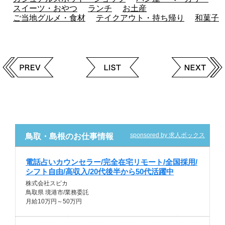
スイーツ・おやつ
ランチ
お土産
ご当地グルメ・食材
テイクアウト・持ち帰り
和菓子
sponsored by 求人ボックス
鳥取・島根のお仕事情報
電話占いカウンセラー/完全在宅リモート/全国採用/
シフト自由/高収入/20代後半から50代活躍中
株式会社スピカ
鳥取県 境港市/業務委託
月給10万円～50万円