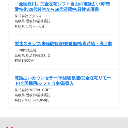
「全国採用」完全在宅シフト自由の電話占い師/恋
愛特化/20代後半から50代活躍中/経験者優遇
株式会社ピクシィ
島根県 隠岐郡/業務委託
月給10万円～50万円
製造スタッフ/未経験歓迎/寮費無料/高時給・高月収
Fulfill株式会社
島根県 鹿足郡/派遣社員
時給1,800円
電話占いカウンセラー/未経験歓迎/完全在宅リモー
ト/全国採用/シフト自由/高収入
株式会社DIGITAL GREE
島根県 隠岐郡/業務委託
時給2,700円～5,850円