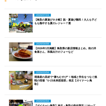
2026/07/24
【鳥取の夏遊びネタ帳】脱・夏遊び難民！大人も子ど
もも熱中する夏のレジャー７選
2026/04/08
【2026年3月掲載】鳥取県の新店情報まとめ。街の洋
食屋さん、和風出汁のフォーなど
2026/03/04
境港産の具材で“勝ちむすび”！地域と学生をつなぐ挑
戦の現場「U-23未来想造部」発足【ガイナーレ鳥
取】
2026/02/04
【ガイナーレ鳥取】地元・鳥取の学生限定！“やって