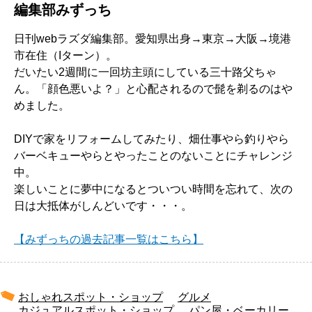
編集部みずっち
日刊webラズダ編集部。愛知県出身→東京→大阪→境港
市在住（Iターン）。
だいたい2週間に一回坊主頭にしている三十路父ちゃ
ん。「顔色悪いよ？」と心配されるので髭を剃るのはや
めました。
DIYで家をリフォームしてみたり、畑仕事やら釣りやら
バーベキューやらとやったことのないことにチャレンジ
中。
楽しいことに夢中になるとついつい時間を忘れて、次の
日は大抵体がしんどいです・・・。
【みずっちの過去記事一覧はこちら】
おしゃれスポット・ショップ
グルメ
カジュアルスポット・ショップ
パン屋・ベーカリー