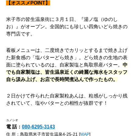
【オススメPOINT】
米子市の皆生温泉街に３月１日、『湯ノ塩（ゆのし
お）』がオープン。全国的にも珍しい四角いどら焼きの
専門店です。
看板メニューは、二度焼きでカリッとするまで焼き上げ
た新食感の「塩バターどら焼き」。どら焼きの生地の表
面に塗られているのは、自家製塩と鳥取県産バター。
中
でも自家製塩は、皆生温泉近くの綺麗な海水をスタッフ
自ら汲み上げ、お店で長時間煮込んで作ったもの。
２日かけて作られた自家製粒あんは、粒感がしっかり残
されていて、塩やバターとの相性が抜群です！
ユノシオ
電 話：
080-6295-3143
住 所：鳥取県米子市皆生温泉4-25-21 [
MAP
]