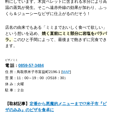
料にしています。木質ペレットに含まれる水分により高
温の蒸気が発生。そこへ遠赤外線の効果が加わり、ふっ
くら＆ジューシーなピザに仕上がるのだそう！
店名の由来でもある「ミミまでおいしく食べて欲しい」
という想いを込め、
焼く直前にミミ部分に岩塩をパラパ
ラ。
このひと手間によって、最後まで飽きずに完食でき
ます。
ピザノミミ
電 話：
0859-57-3484
住 所：鳥取県米子市富益町2196-1 [
MAP
]
営 業：11：00～19：00（OS18：30）
休 み：火曜
駐 車：２台
【取材記事】
定番から悪魔的メニューまで!?米子市『ピ
ザのみみ』のピザを食卓に