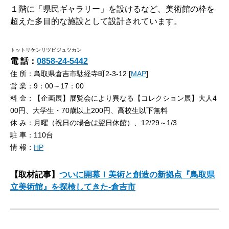
１階に「県民ギャラリー」を設けるなど、美術館の枠を
超えた多目的な施設として設計されています。
トットリケンリツビジュツカン
電 話：
0858-24-5442
住 所：鳥取県倉吉市駄経寺町2-3-12 [
MAP
]
営 業：9：00～17：00
料 金：【企画展】展覧会により異なる【コレクション展】大人4
00円、大学生・70歳以上200円、高校生以下無料
休 み：月曜（祝日の場合は翌日休館）、12/29～1/3
駐 車：110台
情 報：
HP
【取材記事】
ついに開幕！美術と創造の新拠点『鳥取県
立美術館』を探検してきた-倉吉市