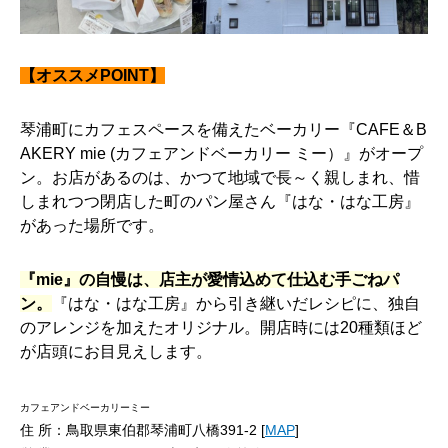
【オススメPOINT】
琴浦町にカフェスペースを備えたベーカリー『CAFE＆B
AKERY mie (カフェアンドベーカリー ミー）』がオープ
ン。お店があるのは、かつて地域で長～く親しまれ、惜
しまれつつ閉店した町のパン屋さん『はな・はな工房』
があった場所です。
『mie』の自慢は、店主が愛情込めて仕込む手ごねパ
ン。
『はな・はな工房』から引き継いだレシピに、独自
のアレンジを加えたオリジナル。開店時には20種類ほど
が店頭にお目見えします。
カフェアンドベーカリーミー
住 所：鳥取県東伯郡琴浦町八橋391-2 [
MAP
]