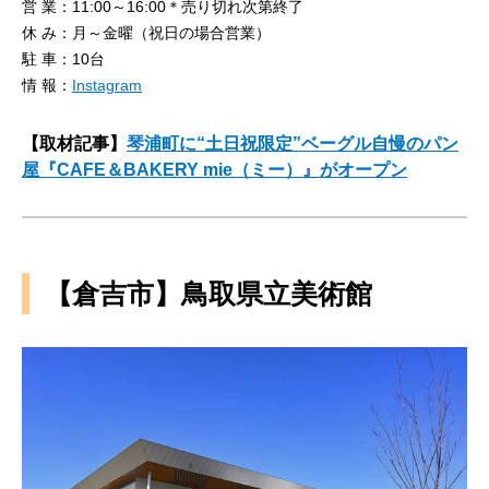
営 業：11:00～16:00＊売り切れ次第終了
休 み：月～金曜（祝日の場合営業）
駐 車：10台
情 報：
Instagram
【取材記事】
琴浦町に“土日祝限定”ベーグル自慢のパン
屋『CAFE＆BAKERY mie（ミー）』がオープン
【倉吉市】鳥取県立美術館