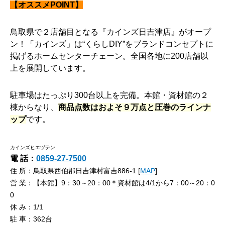
【オススメPOINT】
鳥取県で２店舗目となる『カインズ日吉津店』がオープ
ン！「カインズ」は“くらしDIY”をブランドコンセプトに
掲げるホームセンターチェーン。全国各地に200店舗以
上を展開しています。
駐車場はたっぷり300台以上を完備。本館・資材館の２
棟からなり、
商品点数はおよそ９万点と圧巻のラインナ
ップ
です。
カインズヒエヅテン
電 話：
0859-27-7500
住 所：鳥取県西伯郡日吉津村富吉886-1 [
MAP
]
営 業：【本館】9：30～20：00＊資材館は4/1から7：00～20：0
0
休 み：1/1
駐 車：362台