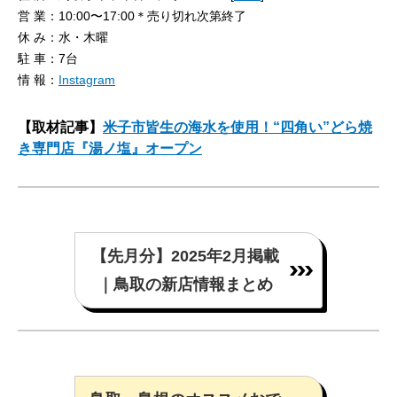
営 業：10:00〜17:00＊売り切れ次第終了
休 み：水・木曜
駐 車：7台
情 報：
Instagram
【取材記事】
米子市皆生の海水を使用！“四角い”どら焼
き専門店『湯ノ塩』オープン
【先月分】2025年2月掲載
｜鳥取の新店情報まとめ