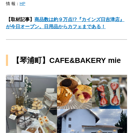
情 報：
HP
【取材記事】
商品数は約９万点!?『カインズ日吉津店』
が今日オープン。日用品からカフェまである！
【琴浦町】CAFE&BAKERY mie