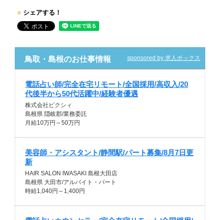
■
シェアする！
sponsored by 求人ボックス
鳥取・島根のお仕事情報
電話占い師/完全在宅リモート/全国採用/高収入/20
代後半から50代活躍中/経験者優遇
株式会社ピクシィ
島根県 隠岐郡/業務委託
月給10万円～50万円
美容師・アシスタント/静間駅/パート募集/8月7日更
新
HAIR SALON IWASAKI 島根大田店
島根県 大田市/アルバイト・パート
時給1,040円～1,400円