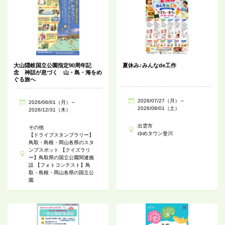
大山隠岐国立公園指定90周年記
夏休み♪みんなde工作
念 神話が息づく 山・島・海をめ
ぐる旅へ
2026/07/27（月）～
2026/06/01（月）～
2026/08/01（土）
2026/12/31（木）
出雲市
その他
ゆめタウン斐川
【ドライブスタンプラリー】
鳥取・島根・岡山各県のスタ
ンプスポット 【クイズラリ
ー】鳥取県の国立公園関連施
設 【フォトコンテスト】鳥
取・島根・岡山各県の国立公
園