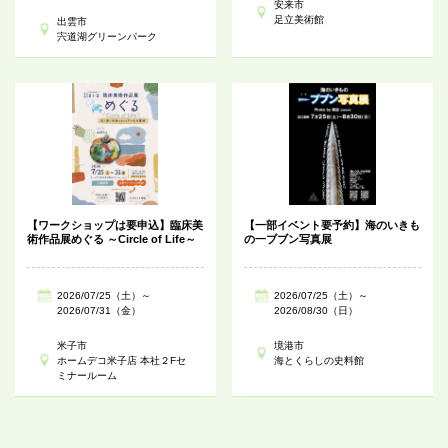
安来市
足立美術館
出雲市
宍道湖グリーンパーク
【ワークショップは要申込】臨床美
【一部イベント要予約】海のいきも
術作品展めぐる ～Circle of Life～
の一ブブン写真展
2026/07/25（土）～
2026/07/25（土）～
2026/07/31（金）
2026/08/30（日）
米子市
境港市
ホームデコ米子店 本社２Fセ
海とくらしの史料館
ミナールーム