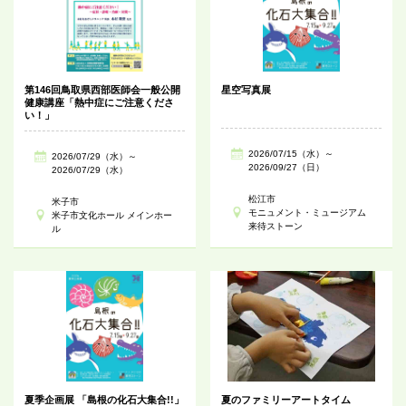
第146回鳥取県西部医師会一般公開
星空写真展
健康講座「熱中症にご注意くださ
い！」
2026/07/15（水）～
2026/07/29（水）～
2026/09/27（日）
2026/07/29（水）
松江市
米子市
モニュメント・ミュージアム
米子市文化ホール メインホー
来待ストーン
ル
夏季企画展 「島根の化石大集合!!」
夏のファミリーアートタイム