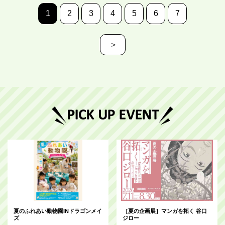
1
2
3
4
5
6
7
＞
夏のふれあい動物園INドラゴンメイ
［夏の企画展］マンガを拓く 谷口
ズ
ジロー