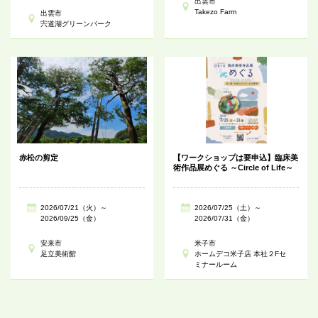
出雲市
Takezo Farm
出雲市
宍道湖グリーンパーク
赤松の剪定
【ワークショップは要申込】臨床美
術作品展めぐる ～Circle of Life～
2026/07/21（火）～
2026/07/25（土）～
2026/09/25（金）
2026/07/31（金）
安来市
米子市
足立美術館
ホームデコ米子店 本社２Fセ
ミナールーム