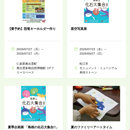
【要予約】恐竜キーホルダー作り
星空写真展
2026/07/27（月）～
2026/07/15（水）～
2026/07/27（月）
2026/09/27（日）
仁多郡奥出雲町
松江市
奥出雲多根自然博物館 ２Fフ
モニュメント・ミュージアム
リースペース
来待ストーン
夏季企画展 「島根の化石大集合!!」
夏のファミリーアートタイム