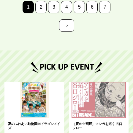
1
2
3
4
5
6
7
＞
夏のふれあい動物園INドラゴンメイ
［夏の企画展］マンガを拓く 谷口
ズ
ジロー