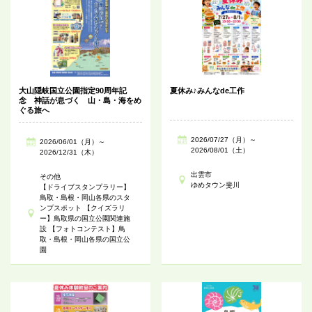
大山隠岐国立公園指定90周年記
夏休み♪みんなde工作
念 神話が息づく 山・島・海をめ
ぐる旅へ
2026/07/27（月）～
2026/06/01（月）～
2026/08/01（土）
2026/12/31（木）
出雲市
その他
ゆめタウン斐川
【ドライブスタンプラリー】
鳥取・島根・岡山各県のスタ
ンプスポット 【クイズラリ
ー】鳥取県の国立公園関連施
設 【フォトコンテスト】鳥
取・島根・岡山各県の国立公
園