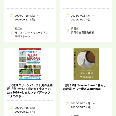
2026/07/15（水）～
2026/07/22（水）～
2026/09/27（日）
2026/08/21（金）
松江市
浜田市
モニュメント・ミュージアム
浜田市立石正美術館
来待ストーン
【宍道湖グリーンパーク】夏の企画
【要予約】Takezo Farm「暮らし
展 「守りたい！消えゆく生きもの
の教室 グルー継ぎWorkshop」
たち2026〜しまねレッドデータブ
ックの生き…
2026/07/27（月）～
2026/07/27（月）
2026/07/15（水）～
2026/08/31（月）