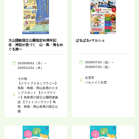
大山隠岐国立公園指定90周年記
ぱるぱる×マルシェ
念 神話が息づく 山・島・海をめ
ぐる旅へ
2026/07/24（金）～
2026/06/01（月）～
2026/07/24（金）
2026/12/31（木）
出雲市
その他
パルメイト出雲
【ドライブスタンプラリー】
鳥取・島根・岡山各県のスタ
ンプスポット 【クイズラリ
ー】鳥取県の国立公園関連施
設 【フォトコンテスト】鳥
取・島根・岡山各県の国立公
園