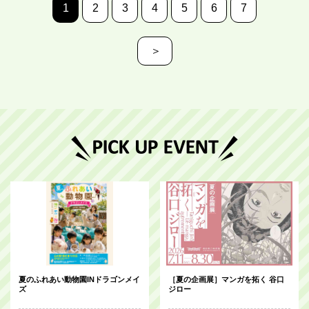
1
2
3
4
5
6
7
＞
夏のふれあい動物園INドラゴンメイ
［夏の企画展］マンガを拓く 谷口
ズ
ジロー