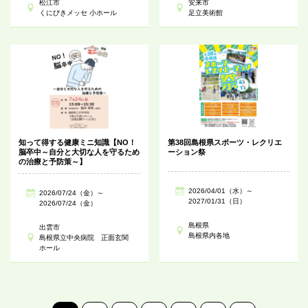
松江市
安来市
くにびきメッセ 小ホール
足立美術館
知って得する健康ミニ知識【NO！
第38回島根県スポーツ・レクリエ
脳卒中～自分と大切な人を守るため
ーション祭
の治療と予防策～】
2026/04/01（水）～
2026/07/24（金）～
2027/01/31（日）
2026/07/24（金）
島根県
出雲市
島根県内各地
島根県立中央病院 正面玄関
ホール