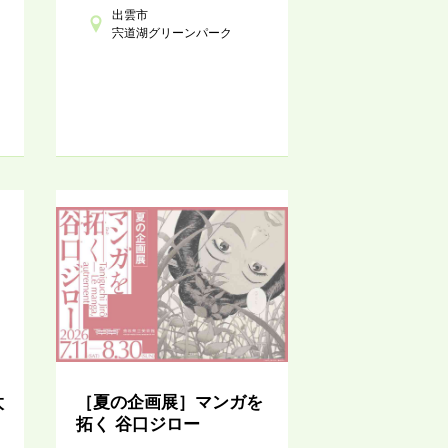
出雲市
宍道湖グリーンパーク
太
［夏の企画展］マンガを
拓く 谷口ジロー