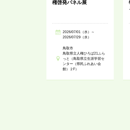
権啓発パネル展
2026/07/01（水）～
2026/07/29（水）
鳥取市
鳥取県立人権ひろば21ふら
っと（鳥取県立生涯学習セ
ンター（県民ふれあい会
館）２F）