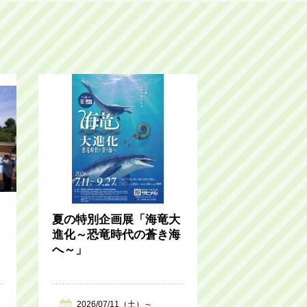
夏の特別企画展「海竜大
進化～恐竜時代の蒼き海
へ～」
2026/07/11（土）～