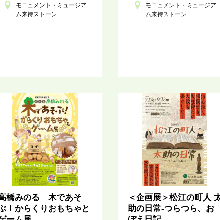
モニュメント・ミュージア
モニュメント・ミュージア
ム来待ストーン
ム来待ストーン
高橋みのる 木であそ
＜企画展＞松江の町人 
ぶ！からくりおもちゃと
助の日常-つらつら、お
ゲーム展
ぼえ日記-