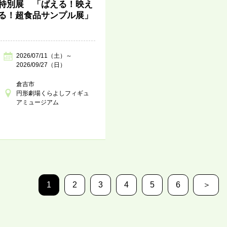
特別展 「ばえる！映え
る！超食品サンプル展」
2026/07/11（土）～
2026/09/27（日）
倉吉市
円形劇場くらよしフィギュ
アミュージアム
1
2
3
4
5
6
＞