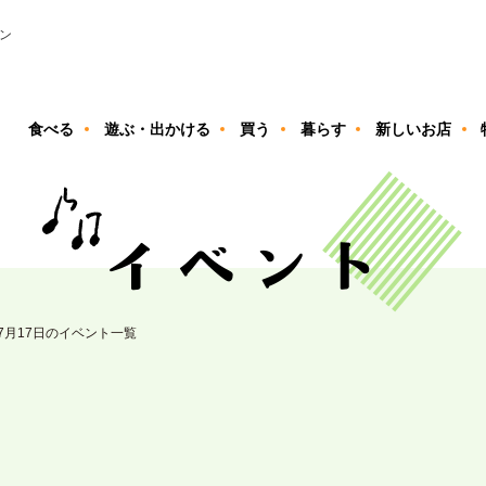
ン
食べる
遊ぶ・出かける
買う
暮らす
新しいお店
07月17日のイベント一覧