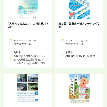
「人権ってなあに？」人権啓発パネ
第１回 四日市水槽アンデパンダン
ル展
展
2026/07/01（水）～
2026/07/10（金）～
2026/07/29（水）
2026/07/12（日）
鳥取市
米子市
鳥取県立人権ひろば21ふらっ
ART GALLERY 四日市水槽
と（鳥取県立生涯学習センタ
ー（県民ふれあい会館）２F）