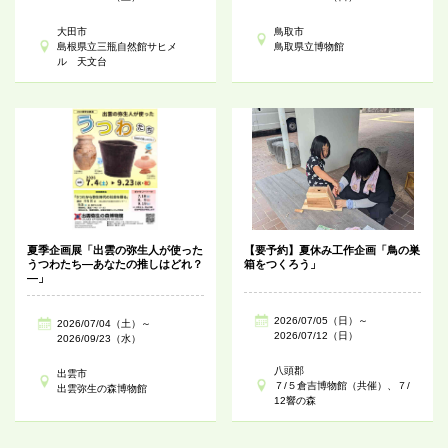
大田市
鳥取市
島根県立三瓶自然館サヒメ
鳥取県立博物館
ル 天文台
夏季企画展「出雲の弥生人が使った
【要予約】夏休み工作企画「鳥の巣
うつわたち―あなたの推しはどれ？
箱をつくろう」
―」
2026/07/05（日）～
2026/07/04（土）～
2026/07/12（日）
2026/09/23（水）
八頭郡
出雲市
７/５倉吉博物館（共催）、７/
出雲弥生の森博物館
12響の森