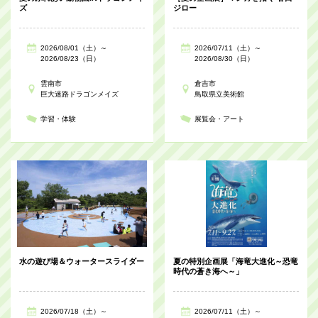
ズ
ジロー
2026/08/01（土）～
2026/07/11（土）～
2026/08/23（日）
2026/08/30（日）
雲南市
倉吉市
巨大迷路ドラゴンメイズ
鳥取県立美術館
学習・体験
展覧会・アート
水の遊び場＆ウォータースライダー
夏の特別企画展「海竜大進化～恐竜
時代の蒼き海へ～」
2026/07/18（土）～
2026/07/11（土）～