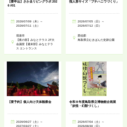
【要申込】さかゑリビングラボ 202
指人形サイズ「プチハニワづくり」
6 #01
2026/07/09（木）～
2026/07/05（日）～
2026/07/11（土）
2026/07/12（日）
境港市
西伯郡
【夜の部】みなとテラス 2F大
鳥取県立むきばんだ史跡公園
会議室【週末部】みなとテラ
ス エントランス
【要予約】個人向け天体観察会
令和８年度鳥取県立博物館企画展
「妖怪・幻獣づくし」
2026/06/27（土）～
2026/07/04（土）～
2027/03/27（土）
2026/08/30（日）