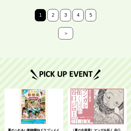
1
2
3
4
5
＞
夏のふれあい動物園INドラゴンメイ
［夏の企画展］マンガを拓く 谷口