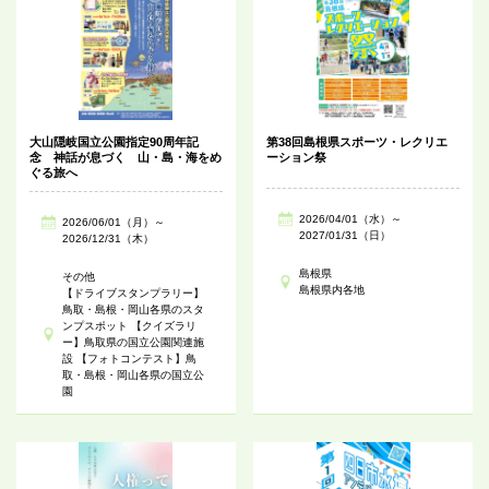
大山隠岐国立公園指定90周年記
第38回島根県スポーツ・レクリエ
念 神話が息づく 山・島・海をめ
ーション祭
ぐる旅へ
2026/04/01（水）～
2026/06/01（月）～
2027/01/31（日）
2026/12/31（木）
島根県
その他
島根県内各地
【ドライブスタンプラリー】
鳥取・島根・岡山各県のスタ
ンプスポット 【クイズラリ
ー】鳥取県の国立公園関連施
設 【フォトコンテスト】鳥
取・島根・岡山各県の国立公
園