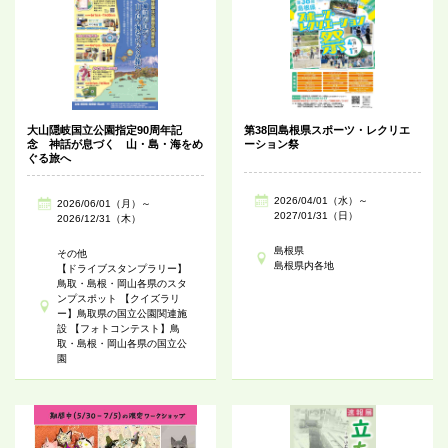
大山隠岐国立公園指定90周年記
第38回島根県スポーツ・レクリエ
念 神話が息づく 山・島・海をめ
ーション祭
ぐる旅へ
2026/04/01（水）～
2026/06/01（月）～
2027/01/31（日）
2026/12/31（木）
島根県
その他
島根県内各地
【ドライブスタンプラリー】
鳥取・島根・岡山各県のスタ
ンプスポット 【クイズラリ
ー】鳥取県の国立公園関連施
設 【フォトコンテスト】鳥
取・島根・岡山各県の国立公
園