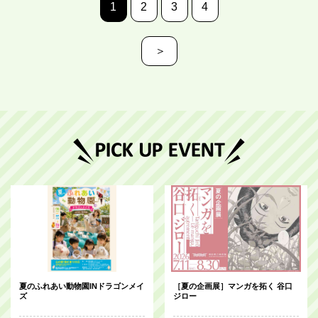
1
2
3
4
＞
夏のふれあい動物園INドラゴンメイ
［夏の企画展］マンガを拓く 谷口
ズ
ジロー