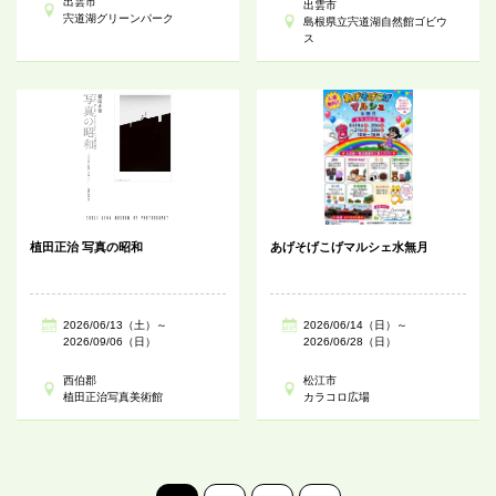
出雲市
出雲市
宍道湖グリーンパーク
島根県立宍道湖自然館ゴビウ
ス
植田正治 写真の昭和
あげそげこげマルシェ水無月
2026/06/13（土）～
2026/06/14（日）～
2026/09/06（日）
2026/06/28（日）
西伯郡
松江市
植田正治写真美術館
カラコロ広場