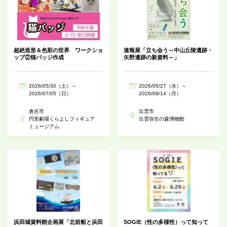
超絶造形＆色彩の世界 ワークショ
速報展「立ち会う～中山丘陵遺跡・
ップ②猫バッジ作成
矢野遺跡の新資料～」
2026/05/30（土）～
2026/05/27（水）～
2026/07/05（日）
2026/09/14（月）
倉吉市
出雲市
円形劇場くらよしフィギュア
出雲弥生の森博物館
ミュージアム
浜田城資料館企画展「北前船と浜田
SOGIE（性の多様性）って知って