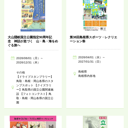
大山隠岐国立公園指定90周年記
第38回島根県スポーツ・レクリエ
念 神話が息づく 山・島・海をめ
ーション祭
ぐる旅へ
2026/04/01（水）～
2026/06/01（月）～
2027/01/31（日）
2026/12/31（木）
島根県
その他
島根県内各地
【ドライブスタンプラリー】
鳥取・島根・岡山各県のスタ
ンプスポット 【クイズラリ
ー】鳥取県の国立公園関連施
設 【フォトコンテスト】鳥
取・島根・岡山各県の国立公
園