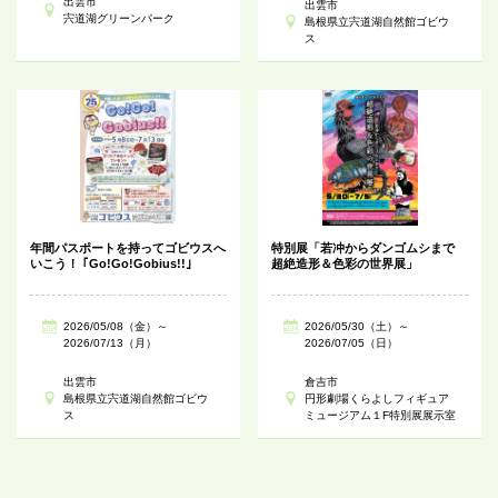
出雲市
出雲市
宍道湖グリーンパーク
島根県立宍道湖自然館ゴビウ
ス
年間パスポートを持ってゴビウスへ
特別展「若冲からダンゴムシまで
いこう！ ｢Go!Go!Gobius!!｣
超絶造形＆色彩の世界展」
2026/05/08（金）～
2026/05/30（土）～
2026/07/13（月）
2026/07/05（日）
出雲市
倉吉市
島根県立宍道湖自然館ゴビウ
円形劇場くらよしフィギュア
ス
ミュージアム１F特別展展示室