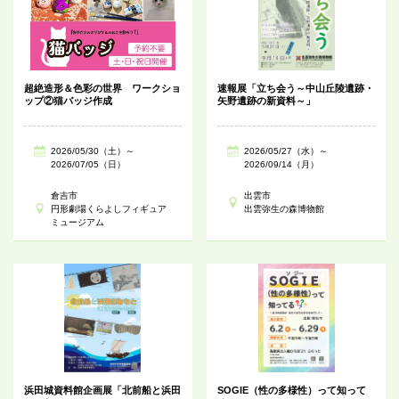
超絶造形＆色彩の世界 ワークショ
速報展「立ち会う～中山丘陵遺跡・
ップ②猫バッジ作成
矢野遺跡の新資料～」
2026/05/30（土）～
2026/05/27（水）～
2026/07/05（日）
2026/09/14（月）
倉吉市
出雲市
円形劇場くらよしフィギュア
出雲弥生の森博物館
ミュージアム
浜田城資料館企画展「北前船と浜田
SOGIE（性の多様性）って知って