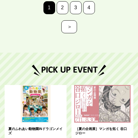
1
2
3
4
＞
夏のふれあい動物園INドラゴンメイ
［夏の企画展］マンガを拓く 谷口
ズ
ジロー