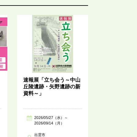
速報展「立ち会う～中山
丘陵遺跡・矢野遺跡の新
資料～」
2026/05/27（水）～
2026/09/14（月）
出雲市