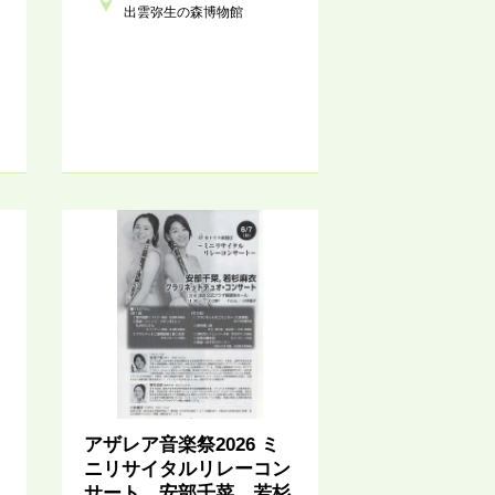
出雲弥生の森博物館
アザレア音楽祭2026 ミ
ニリサイタルリレーコン
サート 安部千菜、若杉