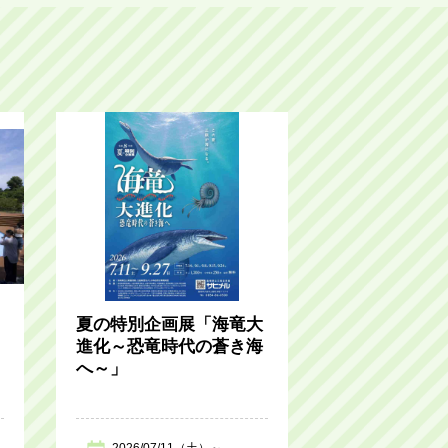
夏の特別企画展「海竜大
進化～恐竜時代の蒼き海
へ～」
2026/07/11（土）～