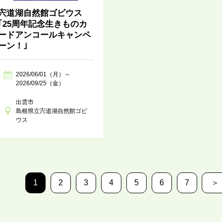
宍道湖自然館ゴビウス
｢25周年記念生きものカ
ードアンコールキャンペ
ーン！｣
2026/06/01（月）～
2026/09/25（金）
出雲市
島根県立宍道湖自然館ゴビ
ウス
1
2
3
4
5
6
7
＞