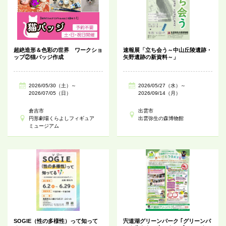
超絶造形＆色彩の世界 ワークショ
速報展「立ち会う～中山丘陵遺跡・
ップ②猫バッジ作成
矢野遺跡の新資料～」
2026/05/30（土）～
2026/05/27（水）～
2026/07/05（日）
2026/09/14（月）
倉吉市
出雲市
円形劇場くらよしフィギュア
出雲弥生の森博物館
ミュージアム
SOGIE（性の多様性）って知って
宍道湖グリーンパーク ｢グリーンパ