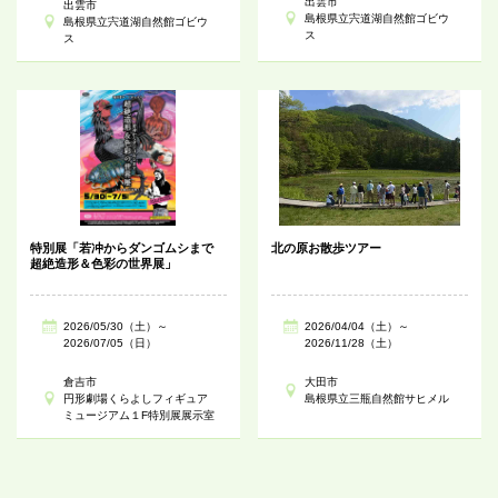
出雲市
出雲市
島根県立宍道湖自然館ゴビウ
島根県立宍道湖自然館ゴビウ
ス
ス
特別展「若冲からダンゴムシまで
北の原お散歩ツアー
超絶造形＆色彩の世界展」
2026/05/30（土）～
2026/04/04（土）～
2026/07/05（日）
2026/11/28（土）
倉吉市
大田市
円形劇場くらよしフィギュア
島根県立三瓶自然館サヒメル
ミュージアム１F特別展展示室