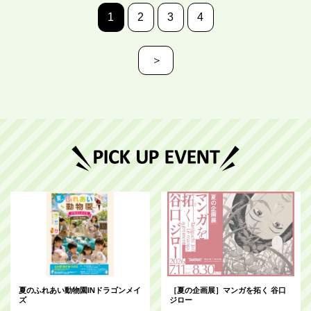
1
2
3
4
＞
夏のふれあい動物園INドラゴンメイ
［夏の企画展］マンガを拓く 谷口
ズ
ジロー