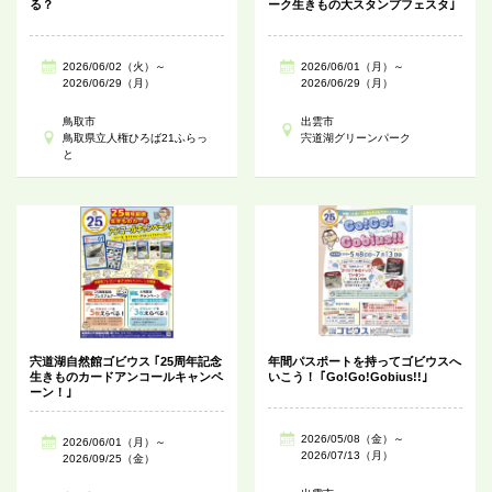
る？
ーク生きもの大スタンプフェスタ｣
2026/06/02（火）～
2026/06/01（月）～
2026/06/29（月）
2026/06/29（月）
鳥取市
出雲市
鳥取県立人権ひろば21ふらっ
宍道湖グリーンパーク
と
宍道湖自然館ゴビウス ｢25周年記念
年間パスポートを持ってゴビウスへ
生きものカードアンコールキャンペ
いこう！ ｢Go!Go!Gobius!!｣
ーン！｣
2026/05/08（金）～
2026/06/01（月）～
2026/07/13（月）
2026/09/25（金）