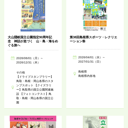
大山隠岐国立公園指定90周年記
第38回島根県スポーツ・レクリエ
念 神話が息づく 山・島・海をめ
ーション祭
ぐる旅へ
2026/04/01（水）～
2026/06/01（月）～
2027/01/31（日）
2026/12/31（木）
島根県
その他
島根県内各地
【ドライブスタンプラリー】
鳥取・島根・岡山各県のスタ
ンプスポット 【クイズラリ
ー】鳥取県の国立公園関連施
設 【フォトコンテスト】鳥
取・島根・岡山各県の国立公
園