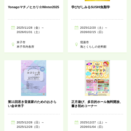
Yonagoマチノヒカリ☆Winter2025
学びがしみるSUSHI魚類学
2025/11/28（金）～
2025/12/20（土）～
2026/01/31（土）
2026/02/15（日）
米子市
境港市
米子市内各所
海とくらしの史料館
第11回若き音楽家のためのおさら
正月遊び、多目的ホール無料開放、
い会＠米子
書き初めコーナー
2025/12/28（日）～
2025/12/27（土）～
2025/12/28（日）
2026/01/04（日）