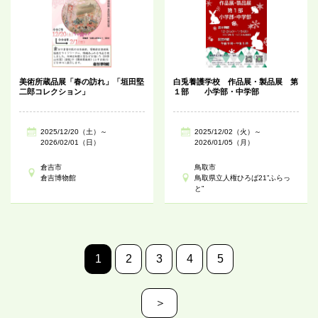
美術所蔵品展「春の訪れ」「垣田堅
白兎養護学校 作品展・製品展 第
二郎コレクション」
１部 小学部・中学部
2025/12/20（土）～
2025/12/02（火）～
2026/02/01（日）
2026/01/05（月）
倉吉市
鳥取市
倉吉博物館
鳥取県立人権ひろば21”ふらっ
と”
1
2
3
4
5
＞