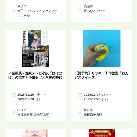
米子市
境港市
米子コンベンションセンター
夢みなとタワー
小ホール
＜企画展＞連続テレビ小説「ばけば
【要予約】リッキー工作教室「ねん
け」の世界と小泉セツと八雲の時代
どスクイーズ」
2025/12/26（金）～
2025/12/27（土）～
2026/03/29（日）
2025/12/28（日）
松江市
松江市
松江歴史館 企画展示室
島根原子力館