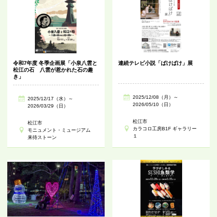
令和7年度 冬季企画展「小泉八雲と
連続テレビ小説「ばけばけ」展
松江の石 八雲が惹かれた石の趣
き」
2025/12/08（月）～
2025/12/17（水）～
2026/05/10（日）
2026/03/29（日）
松江市
松江市
カラコロ工房B1F ギャラリー
モニュメント・ミュージアム
１
来待ストーン