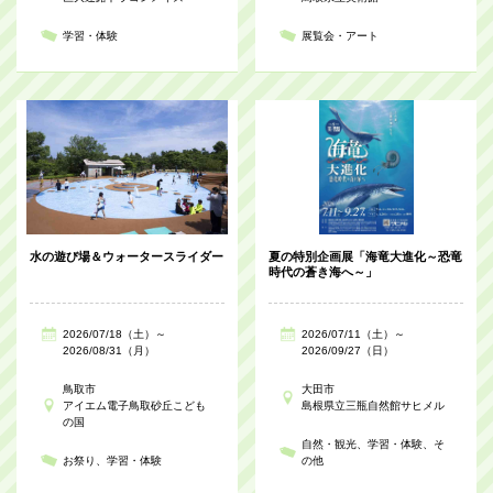
学習・体験
展覧会・アート
水の遊び場＆ウォータースライダー
夏の特別企画展「海竜大進化～恐竜
時代の蒼き海へ～」
2026/07/18（土）～
2026/07/11（土）～
2026/08/31（月）
2026/09/27（日）
鳥取市
大田市
アイエム電子鳥取砂丘こども
島根県立三瓶自然館サヒメル
の国
自然・観光
学習・体験
そ
お祭り
学習・体験
の他