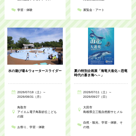
学習・体験
展覧会・アート
水の遊び場＆ウォータースライダー
夏の特別企画展「海竜大進化～恐竜
時代の蒼き海へ～」
2026/07/18（土）～
2026/07/11（土）～
2026/08/31（月）
2026/09/27（日）
鳥取市
大田市
アイエム電子鳥取砂丘こども
島根県立三瓶自然館サヒメル
の国
自然・観光
学習・体験
そ
お祭り
学習・体験
の他