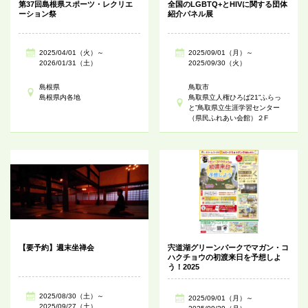
第37回島根県スポーツ・レクリエ
全国のLGBTQ+とHIVに関する団体
ーション祭
紹介パネル展
2025/04/01（火）～
2025/09/01（月）～
2026/01/31（土）
2025/09/30（火）
島根県
鳥取市
島根県内各地
鳥取県立人権ひろば21”ふらっ
と”鳥取県立生涯学習センター
（県民ふれあい会館）２F
【要予約】週末坐禅会
宍道湖グリーンパークでマガン・コ
ハクチョウの初渡来日を予想しよ
う！2025
2025/08/30（土）～
2025/09/01（月）～
2025/09/27（土）