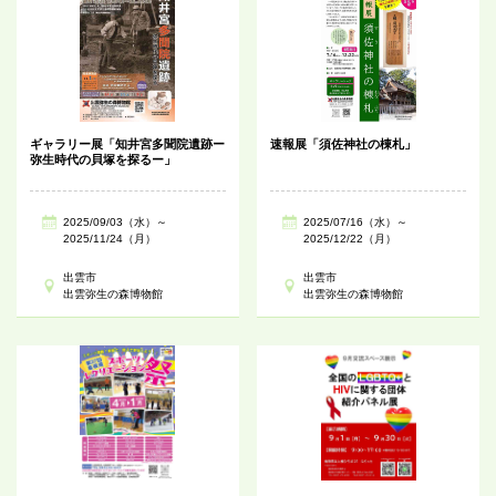
ギャラリー展「知井宮多聞院遺跡ー
速報展「須佐神社の棟札」
弥生時代の貝塚を探るー」
2025/09/03（水）～
2025/07/16（水）～
2025/11/24（月）
2025/12/22（月）
出雲市
出雲市
出雲弥生の森博物館
出雲弥生の森博物館