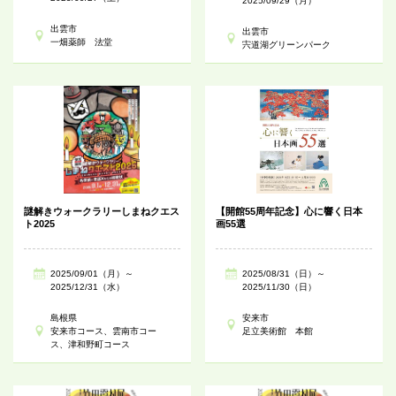
2025/09/29（月）
出雲市
出雲市
一畑薬師 法堂
宍道湖グリーンパーク
謎解きウォークラリーしまねクエス
【開館55周年記念】心に響く日本
ト2025
画55選
2025/09/01（月）～
2025/08/31（日）～
2025/12/31（水）
2025/11/30（日）
島根県
安来市
安来市コース、雲南市コー
足立美術館 本館
ス、津和野町コース