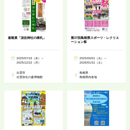
速報展「須佐神社の棟札」
第37回島根県スポーツ・レクリエ
ーション祭
2025/07/16（水）～
2025/04/01（火）～
2025/12/22（月）
2026/01/31（土）
出雲市
島根県
出雲弥生の森博物館
島根県内各地