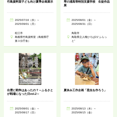
竹島資料室子ども向け夏季企画展示
琴の浦高等特別支援学校 生徒作品
展
2025/07/16（水）～
2025/08/01（金）～
2025/09/01（月）
2025/08/31（日）
松江市
鳥取市
島根県竹島資料室（島根県庁
鳥取県立人権ひろば21“ふらっ
第３分庁舎）
と”
出雲に戦争はあったの？～ふるさと
夏休み工作企画「昆虫を作ろう」
が戦場になった日vol.2～
2025/08/01（金）～
2025/08/13（水）～
2025/08/17（日）
2025/08/15（金）