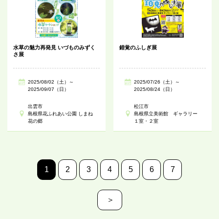
水草の魅力再発見 いづものみずく
錯覚のふしぎ展
さ展
2025/08/02（土）～
2025/07/26（土）～
2025/09/07（日）
2025/08/24（日）
出雲市
松江市
島根県花ふれあい公園 しまね
島根県立美術館 ギャラリー
花の郷
１室・２室
1
2
3
4
5
6
7
＞