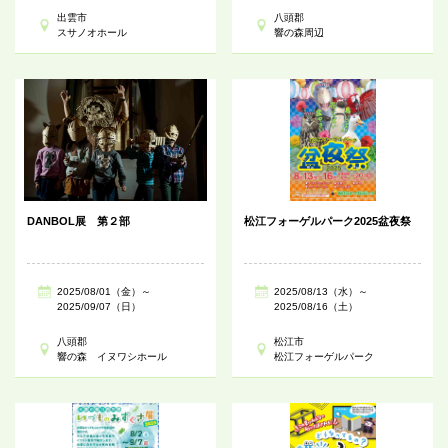
出雲市
八頭郡
スサノオホール
響の森周辺
DANBOL展 第２部
松江フォーゲルパーク2025盆夜祭
2025/08/01（金）～
2025/08/13（水）～
2025/09/07（日）
2025/08/16（土）
八頭郡
松江市
響の森 イヌワシホール
松江フォーゲルパーク