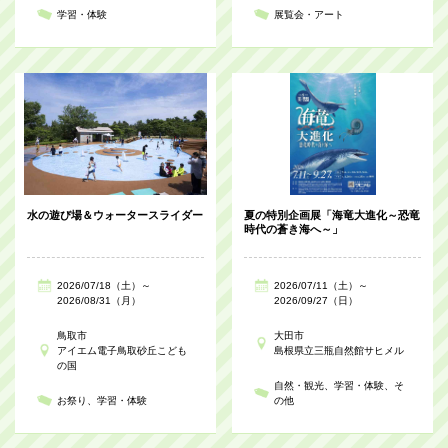
学習・体験
展覧会・アート
水の遊び場＆ウォータースライダー
夏の特別企画展「海竜大進化～恐竜
時代の蒼き海へ～」
2026/07/18（土）～
2026/07/11（土）～
2026/08/31（月）
2026/09/27（日）
鳥取市
大田市
アイエム電子鳥取砂丘こども
島根県立三瓶自然館サヒメル
の国
自然・観光
学習・体験
そ
お祭り
学習・体験
の他