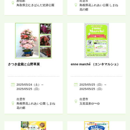
西伯郡
出雲市
鳥取県立むきばんだ史跡公園
島根県花ふれあい公園 しまね
花の郷
さつき盆栽と山野草展
enne marché （エンネマルシェ）
2025/05/24（土）～
2025/05/25（日）～
2025/05/25（日）
2025/05/25（日）
出雲市
出雲市
島根県花ふれあい公園 しまね
玉造温泉ゆ〜ゆ
花の郷