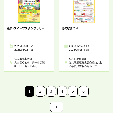
温泉×スイーツスタンプラリー
道の駅まつり
2025/05/20（火）～
2025/05/24（土）～
2025/06/22（日）
2025/05/25（日）
仁多郡奥出雲町
仁多郡奥出雲町
奥出雲町亀嵩、安来市広瀬
道の駅酒蔵奥出雲交流館、道
町・比田地区の各地
の駅奥出雲おろちループ
1
2
3
4
5
6
＞