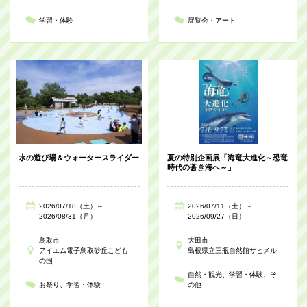
学習・体験
展覧会・アート
水の遊び場＆ウォータースライダー
夏の特別企画展「海竜大進化～恐竜
時代の蒼き海へ～」
2026/07/18（土）～
2026/07/11（土）～
2026/08/31（月）
2026/09/27（日）
鳥取市
大田市
アイエム電子鳥取砂丘こども
島根県立三瓶自然館サヒメル
の国
自然・観光
学習・体験
そ
お祭り
学習・体験
の他