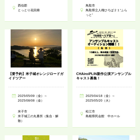
西伯郡
鳥取市
とっとり花回廊
鳥取県立人権ひろば２１“ふら
っと”
【要予約】米子城オレンジロードガ
CHAiroiPLIN新作公演アンサンブル
イドツアー
キャスト募集！
2025/05/09（金）～
2025/04/18（金）～
2025/08/08（金）
2025/05/20（火）
米子市
松江市
米子城三の丸番所（集合・解
島根県民会館 中ホール
散）