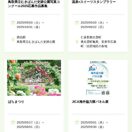
鳥取県立むきばんだ史跡公園写真コ
温泉×スイーツスタンプラリー
ンクール2025応募作品募集
2025/05/03（土）～
2025/05/20（火）～
2025/10/31（金）
2025/06/22（日）
西伯郡
仁多郡奥出雲町
鳥取県立むきばんだ史跡公園
奥出雲町亀嵩、安来市広瀬
町・比田地区の各地
ばらまつり
JICA海外協力隊パネル展
2025/05/17（土）～
2025/05/01（木）～
2025/06/01（日）
2025/05/30（金）