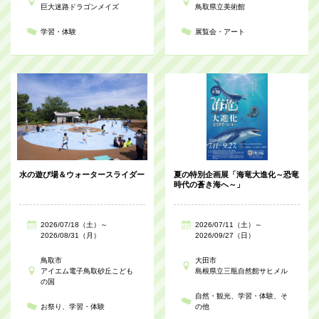
巨大迷路ドラゴンメイズ
鳥取県立美術館
学習・体験
展覧会・アート
水の遊び場＆ウォータースライダー
夏の特別企画展「海竜大進化～恐竜
時代の蒼き海へ～」
2026/07/18（土）～
2026/07/11（土）～
2026/08/31（月）
2026/09/27（日）
鳥取市
大田市
アイエム電子鳥取砂丘こども
島根県立三瓶自然館サヒメル
の国
自然・観光
学習・体験
そ
お祭り
学習・体験
の他