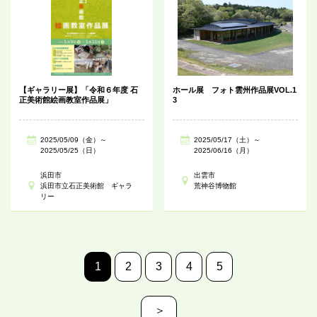
【ギャラリー展】「令和６年度 石
ホール展 フォト雲州作品展VOL.1
正美術館絵画教室作品展」
3
2025/05/09（金）～
2025/05/17（土）～
2025/05/25（日）
2025/06/16（月）
浜田市
出雲市
浜田市立石正美術館 ギャラ
荒神谷博物館
リー
1
2
3
4
5
＞