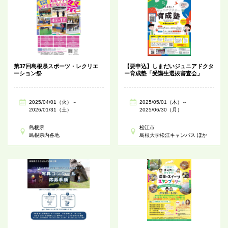
第37回島根県スポーツ・レクリエ
【要申込】しまだいジュニアドクタ
ーション祭
ー育成塾「受講生選抜審査会」
2025/04/01（火）～
2025/05/01（木）～
2026/01/31（土）
2025/06/30（月）
島根県
松江市
島根県内各地
島根大学松江キャンパス ほか