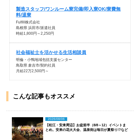
製造スタッフ/ワンルーム寮完備/即入寮OK/寮費無
料/退寮
Fulfill株式会社
島根県 浜田市/派遣社員
時給1,800円～2,250円
社会福祉士を活かせる生活相談員
明倫・小鴨地域包括支援センター
鳥取県 倉吉市/契約社員
月給22万2,500円～
こんな記事もオススメ
2026/08/06
【松江・安来周辺】お盆前半（8/8～12）イベントま
とめ。安来の花火大会、温泉街は毎日が夏祭り!?など