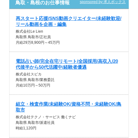
sponsored by 求人ボックス
鳥取・島根のお仕事情報
再スタート応援/SNS動画クリエイター/未経験歓迎/
リール動画を企画・編集
株式会社Le Lien
鳥取県 鳥取市/正社員
月給29万8,900円～45万円
電話占い師/完全在宅リモート/全国採用/高収入/20
代後半から50代活躍中/経験者優遇
株式会社スピカ
鳥取県 鳥取市/業務委託
月給10万円～50万円
組立・検査作業/未経験OK/資格不問・未経験OK/鳥
取市
株式会社テクノ・サービス 働くナビ
鳥取県 鳥取市/派遣社員
時給1,120円