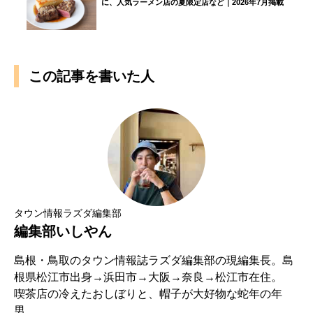
に、人気ラーメン店の夏限定店など｜2026年7月掲載
この記事を書いた人
タウン情報ラズダ編集部
編集部いしやん
島根・鳥取のタウン情報誌ラズダ編集部の現編集長。島
根県松江市出身→浜田市→大阪→奈良→松江市在住。
喫茶店の冷えたおしぼりと、帽子が大好物な蛇年の年
男。