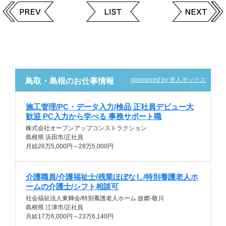
sponsored by 求人ボックス
鳥取・島根のお仕事情報
施工管理/PC・データ入力/検品 正社員デビュー大
歓迎 PC入力から学べる 事務サポート職
株式会社オープンアップコンストラクション
島根県 浜田市/正社員
月給26万5,000円～28万5,000円
介護職員/介護福祉士/残業ほぼなし/特別養護老人ホ
ームの介護士/シフト相談可
社会福祉法人東輝会/特別養護老人ホーム 故郷-敬川
島根県 江津市/正社員
月給17万6,000円～23万6,140円