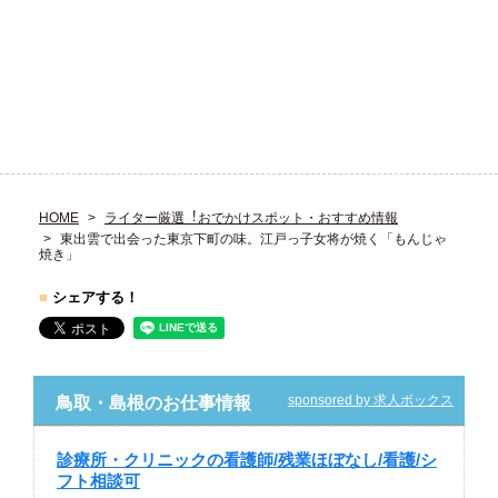
HOME
ライター厳選︕おでかけスポット・おすすめ情報
東出雲で出会った東京下町の味。江戸っ子女将が焼く「もんじゃ
焼き」
■
シェアする！
sponsored by 求人ボックス
鳥取・島根のお仕事情報
診療所・クリニックの看護師/残業ほぼなし/看護/シ
フト相談可