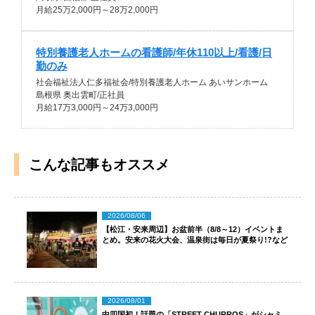
月給25万2,000円～28万2,000円
特別養護老人ホームの看護師/年休110以上/看護/日
勤のみ
社会福祉法人仁多福祉会/特別養護老人ホーム あいサンホーム
島根県 奥出雲町/正社員
月給17万3,000円～24万3,000円
こんな記事もオススメ
2026/08/06
【松江・安来周辺】お盆前半（8/8～12）イベントま
とめ。安来の花火大会、温泉街は毎日が夏祭り!?など
2026/08/01
中四国初！話題の「STREET CHURROS」がシャミ