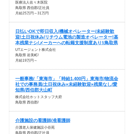
医療法人佐々木医院
鳥取県 西伯郡/正社員
月給25万円～31万円
日払いOKで即日収入/機械オペレーター/未経験歓
迎!土日祝休み/リチウム電池の製造オペレーター!基
本残業ナシ/メーカーへの転籍支援制度あり!/鳥取県
UTエージェント株式会社
鳥取県 岩美町/
月給19万円～
一般事務/「東海市」「時給1,400円」東海市/物流会
社での事務員/土日祝休み×未経験歓迎×残業なし/愛
知県/西伯郡大山町
株式会社ホットスタッフ大府
鳥取県 西伯郡/
介護施設の看護師/准看護師
介護老人保健施設小谷苑
鳥取県 西伯郡/正社員