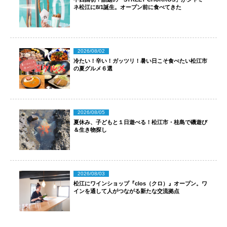
ネ松江に8/1誕生。オープン前に食べてきた
2026/08/02
冷たい！辛い！ガッツリ！暑い日こそ食べたい松江市
の夏グルメ６選
2026/08/05
夏休み、子どもと１日遊べる！松江市・桂島で磯遊び
＆生き物探し
2026/08/03
松江にワインショップ『clos（クロ）』オープン。ワ
インを通して人がつながる新たな交流拠点