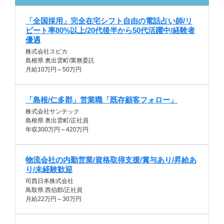
「全国採用」完全在宅シフト自由の電話占い師/リ
ピート率80%以上/20代後半から50代活躍中/経験者
優遇
株式会社スピカ
島根県 奥出雲町/業務委託
月給10万円～50万円
「島根/仁多郡」営業職「既存顧客フォロー」
株式会社サンテック
島根県 奥出雲町/正社員
年収300万円～420万円
物流会社の内勤営業/資格取得支援/賞与あり/昇給あ
り/未経験歓迎
司西日本株式会社
鳥取県 西伯郡/正社員
月給22万円～30万円