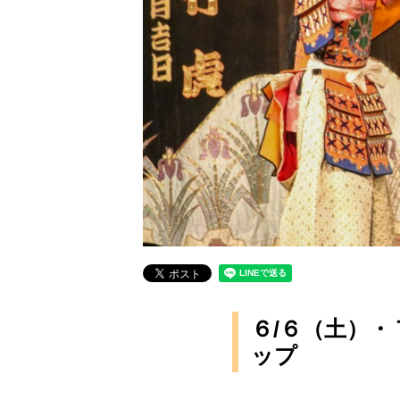
６/６（土）
ップ