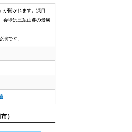
」が開かれます。演目
。会場は三瓶山麓の景勝
公演です。
演
田市）