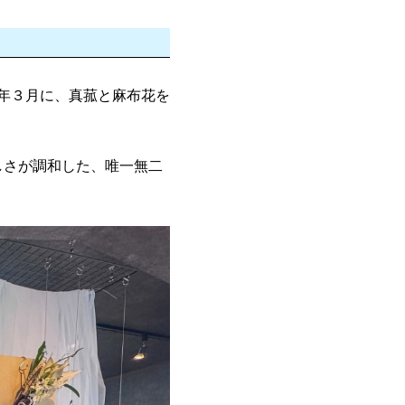
6年３月に、真菰と麻布花を
しさが調和した、唯一無二