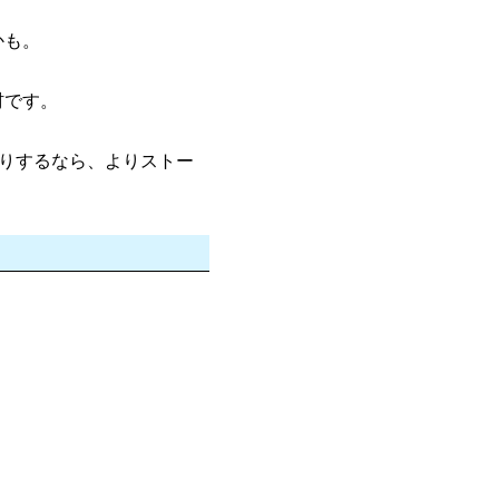
かも。
材です。
たりするなら、よりストー