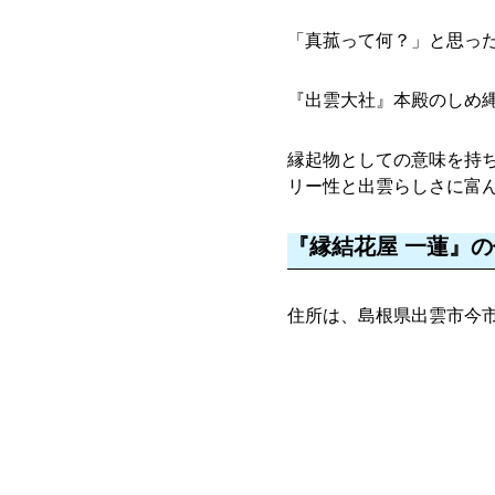
「真菰って何？」と思っ
『出雲大社』本殿のしめ
縁起物としての意味を持ち
リー性と出雲らしさに富
『縁結花屋 一蓮』
住所は、島根県出雲市今市町