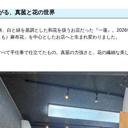
がる、真菰と花の世界
以来、白と緑を基調とした和花を扱うお店だった『一蓮』。202
こも）麻布花」を中心としたお店へと生まれ変わりました。
すべて手仕事で仕立てたもの。真菰の力強さと、花の繊細な美