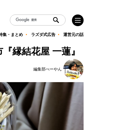
特集・まとめ
ラズダ式広告
運営元の話
『縁結花屋 一蓮』
編集部べーやん