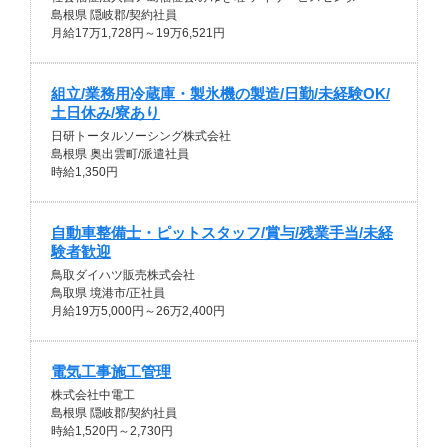
島根県 隠岐郡/契約社員
月給17万1,728円～19万6,521円
組立/業務用冷蔵庫・製氷機の製造/日勤/未経験OK/
土日休み/寮あり
日研トータルソーシング株式会社
島根県 奥出雲町/派遣社員
時給1,350円
自動車整備士・ピットスタッフ/賞与/残業手当/未経
験者歓迎
鳥取ダイハツ販売株式会社
鳥取県 境港市/正社員
月給19万5,000円～26万2,400円
電気工事施工管理
株式会社中電工
島根県 隠岐郡/契約社員
時給1,520円～2,730円