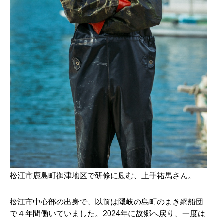
松江市鹿島町御津地区で研修に励む、上手祐馬さん。
松江市中心部の出身で、以前は隠岐の島町のまき網船団
で４年間働いていました。2024年に故郷へ戻り、一度は