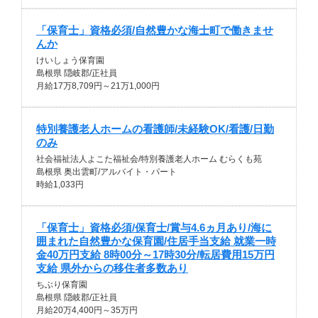
「保育士」資格必須/自然豊かな海士町で働きませ
んか
けいしょう保育園
島根県 隠岐郡/正社員
月給17万8,709円～21万1,000円
特別養護老人ホームの看護師/未経験OK/看護/日勤
のみ
社会福祉法人よこた福祉会/特別養護老人ホーム むらくも苑
島根県 奥出雲町/アルバイト・パート
時給1,033円
「保育士」資格必須/保育士/賞与4.6ヵ月あり/海に
囲まれた自然豊かな保育園/住居手当支給 就業一時
金40万円支給 8時00分～17時30分/転居費用15万円
支給 県外からの移住者多数あり
ちぶり保育園
島根県 隠岐郡/正社員
月給20万4,400円～35万円