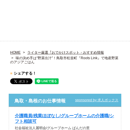
HOME
ライター厳選︕おでかけスポット・おすすめ情報
味の決め手は“野菜出汁”！鳥取市松並町『Roots Link』で地産野菜
のアジアごはん
■
シェアする！
sponsored by 求人ボックス
鳥取・島根のお仕事情報
介護職員/残業ほぼなし/グループホームの介護職/シ
フト相談可
社会福祉法人麗明会/グループホーム ばんだの里