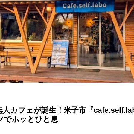
カフェが誕生！米子市『cafe.self.l
ツでホッとひと息