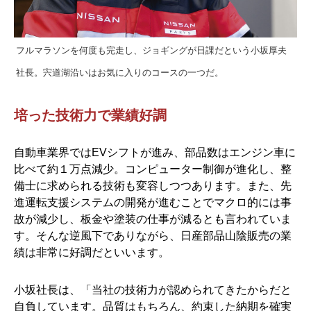
フルマラソンを何度も完走し、ジョギングが日課だという小坂厚夫
社長。宍道湖沿いはお気に入りのコースの一つだ。
培った技術力で業績好調
自動車業界ではEVシフトが進み、部品数はエンジン車に
比べて約１万点減少。コンピューター制御が進化し、整
備士に求められる技術も変容しつつあります。また、先
進運転支援システムの開発が進むことでマクロ的には事
故が減少し、板金や塗装の仕事が減るとも言われていま
す。そんな逆風下でありながら、日産部品山陰販売の業
績は非常に好調だといいます。
小坂社長は、「当社の技術力が認められてきたからだと
自負しています。品質はもちろん、約束した納期を確実