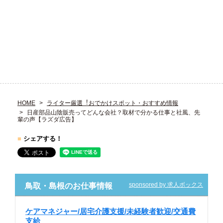
HOME
ライター厳選︕おでかけスポット・おすすめ情報
日産部品山陰販売ってどんな会社？取材で分かる仕事と社風、先
輩の声【ラズダ広告】
■
シェアする！
sponsored by 求人ボックス
鳥取・島根のお仕事情報
ケアマネジャー/居宅介護支援/未経験者歓迎/交通費
支給