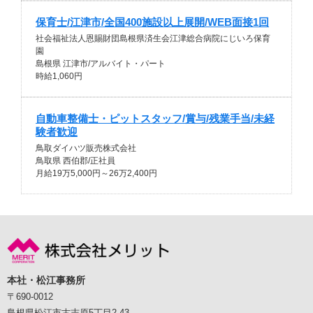
保育士/江津市/全国400施設以上展開/WEB面接1回
社会福祉法人恩賜財団島根県済生会江津総合病院にじいろ保育
園
島根県 江津市/アルバイト・パート
時給1,060円
自動車整備士・ピットスタッフ/賞与/残業手当/未経
験者歓迎
鳥取ダイハツ販売株式会社
鳥取県 西伯郡/正社員
月給19万5,000円～26万2,400円
本社・松江事務所
〒690-0012
島根県松江市古志原5丁目2-43