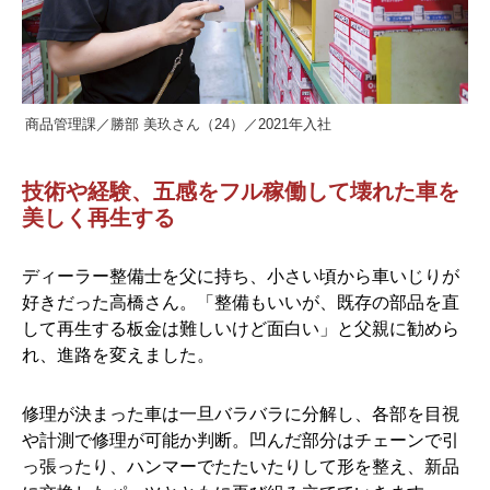
商品管理課／勝部 美玖さん（24）／2021年入社
技術や経験、五感をフル稼働して壊れた車を
美しく再生する
ディーラー整備士を父に持ち、小さい頃から車いじりが
好きだった高橋さん。「整備もいいが、既存の部品を直
して再生する板金は難しいけど面白い」と父親に勧めら
れ、進路を変えました。
修理が決まった車は一旦バラバラに分解し、各部を目視
や計測で修理が可能か判断。凹んだ部分はチェーンで引
っ張ったり、ハンマーでたたいたりして形を整え、新品