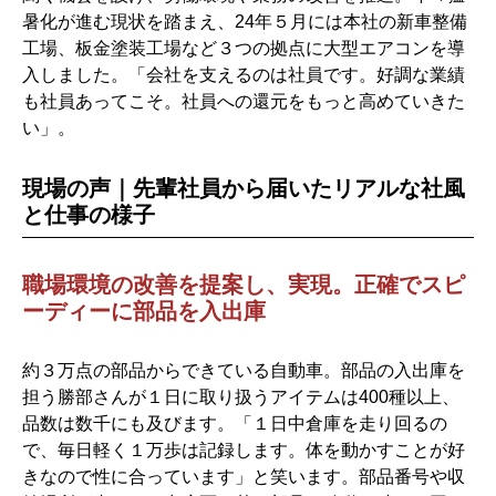
暑化が進む現状を踏まえ、24年５月には本社の新車整備
工場、板金塗装工場など３つの拠点に大型エアコンを導
入しました。「会社を支えるのは社員です。好調な業績
も社員あってこそ。社員への還元をもっと高めていきた
い」。
現場の声｜先輩社員から届いたリアルな社風
と仕事の様子
職場環境の改善を提案し、実現。正確でスピ
ーディーに部品を入出庫
約３万点の部品からできている自動車。部品の入出庫を
担う勝部さんが１日に取り扱うアイテムは400種以上、
品数は数千にも及びます。「１日中倉庫を走り回るの
で、毎日軽く１万歩は記録します。体を動かすことが好
きなので性に合っています」と笑います。部品番号や収