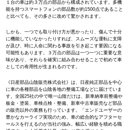
１台の車は約３万点の部品から構成されています。多機
能を持つスマートフォンの部品数が約1500点であること
と比べても、その多さに改めて驚かされます。
しかも、一つでも取り付け方が悪かったり、傷んで十分
に機能していなかったりすれば、スムーズな運転に支障
が及び、時に人命に関わる事故を引き起こす要因になる
可能性もあります。３万点の部品は一つ一つに重要な意
味があり、それらを確実に組み合わせることで初めて車
としての有用性が生まれるのです。
《日産部品山陰販売株式会社》は、日産純正部品を中心
に車の各種部品を山陰各地の整備工場などに届けていま
す。全国25社の中で唯一山陰だけは、新車納車前整備や
板金・塗装、車検点検・整備、新車中古車販売など部品
の販売以外の業務も行っています。「エンドユーザーの
豊かなカーライフ実現のため、車の総合的なアフターセ
ールスを行えるのが当社の強み。幅広い経験を積める職