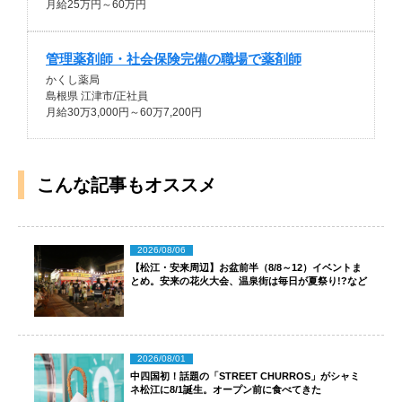
月給25万円～60万円
管理薬剤師・社会保険完備の職場で薬剤師
かくし薬局
島根県 江津市/正社員
月給30万3,000円～60万7,200円
こんな記事もオススメ
2026/08/06
【松江・安来周辺】お盆前半（8/8～12）イベントま
とめ。安来の花火大会、温泉街は毎日が夏祭り!?など
2026/08/01
中四国初！話題の「STREET CHURROS」がシャミ
ネ松江に8/1誕生。オープン前に食べてきた