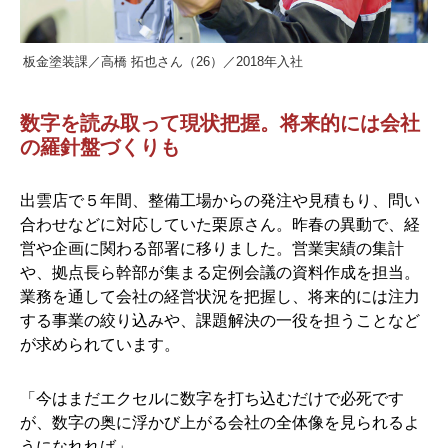
板金塗装課／高橋 拓也さん（26）／2018年入社
数字を読み取って現状把握。将来的には会社
の羅針盤づくりも
出雲店で５年間、整備工場からの発注や見積もり、問い
合わせなどに対応していた栗原さん。昨春の異動で、経
営や企画に関わる部署に移りました。営業実績の集計
や、拠点長ら幹部が集まる定例会議の資料作成を担当。
業務を通して会社の経営状況を把握し、将来的には注力
する事業の絞り込みや、課題解決の一役を担うことなど
が求められています。
「今はまだエクセルに数字を打ち込むだけで必死です
が、数字の奥に浮かび上がる会社の全体像を見られるよ
うになれれば」。