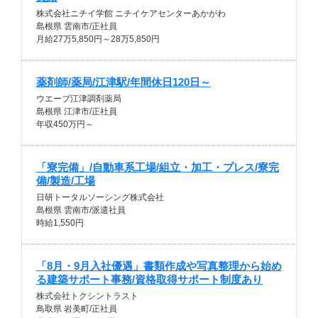
株式会社ニチイ学館 ニチイケアセンターあかがわ
島根県 雲南市/正社員
月給27万5,850円～28万5,850円
薬剤師/薬局/江津駅/年間休日120日～
ウエーブ江津調剤薬局
島根県 江津市/正社員
年収450万円～
「寮完備」/自動車系工場/組立・加工・プレス/寮完
備/製造/工場
日研トータルソーシング株式会社
島根県 雲南市/派遣社員
時給1,550円
「8月・9月入社優遇」書類作成や写真整理から始め
る建築サポート事務/資格取得サポート制度あり
株式会社トクシントラスト
鳥取県 岩美町/正社員