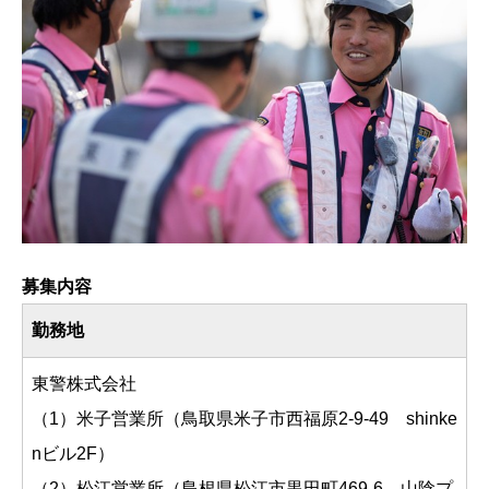
募集内容
勤務地
東警株式会社
（1）米子営業所（鳥取県米子市西福原2-9-49 shinke
nビル2F）
（2）松江営業所（島根県松江市黒田町469-6 山陰プ