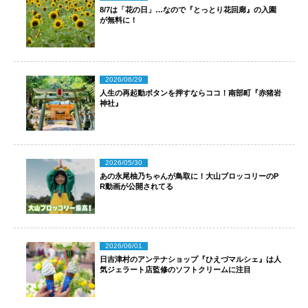
8/7は「花の日」…なので『とっとり花回廊』の入園
が無料に！
2026/06/29
人生の再起動ボタンを押すならココ！南部町『赤猪岩
神社』
2026/05/30
あの永尾柚乃ちゃんが鳥取に！大山ブロッコリーのP
R動画が公開されてる
2026/06/01
日吉津村のアンテナショップ『ひえづマルシェ』は人
気ジェラート店監修のソフトクリームに注目