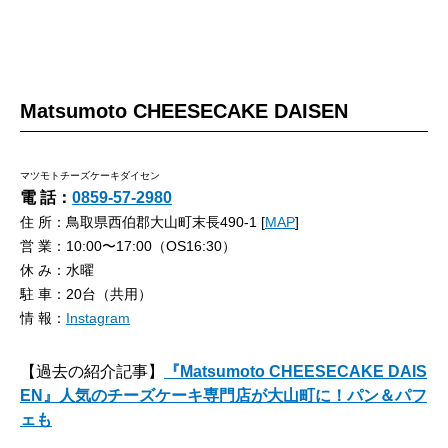
Matsumoto CHEESECAKE DAISEN
マツモトチーズケーキダイセン
電 話：
0859-57-2980
住 所：鳥取県西伯郡大山町末長490-1 [
MAP
]
営 業：10:00〜17:00（OS16:30）
休 み：水曜
駐 車：20台（共用）
情 報：
Instagram
【過去の紹介記事】
『Matsumoto CHEESECAKE DAIS
EN』人気のチーズケーキ専門店が大山町に！パン＆パフ
ェも