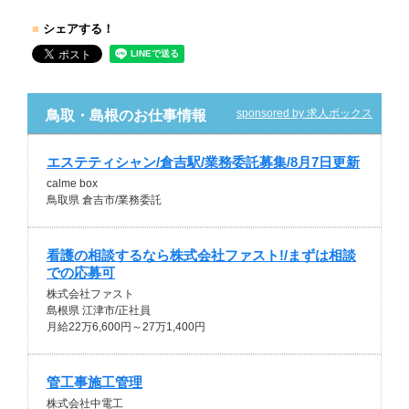
■
シェアする！
sponsored by 求人ボックス
鳥取・島根のお仕事情報
エステティシャン/倉吉駅/業務委託募集/8月7日更新
calme box
鳥取県 倉吉市/業務委託
看護の相談するなら株式会社ファスト!/まずは相談
での応募可
株式会社ファスト
島根県 江津市/正社員
月給22万6,600円～27万1,400円
管工事施工管理
株式会社中電工