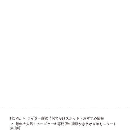
HOME
ライター厳選︕おでかけスポット・おすすめ情報
毎年大人気！チーズケーキ専門店の濃厚かき氷が今年もスタート-
大山町