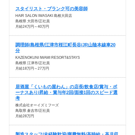
スタイリスト・ブランク可の美容師
HAIR SALON IWASAKI 島根大田店
島根県 大田市/正社員
月給24万円～40万円
調理師/島根県/江津市桜江町長谷/JR山陰本線車20
分
KAZENOKUNI IWAMI RESORT&STAYS
島根県 江津市/正社員
月給18万円～27万円
居酒屋「くいもの屋わん」の店長/飲食店/賞与・ボ
ーナスあり/昇給・賞与年2回/面接1回のスピード選
考
株式会社オーイズミフーズ
鳥取県 倉吉市/正社員
月給28万円
製造スタッフ/未経験歓迎/寮費無料/高時給・高月収