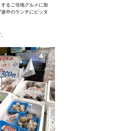
とするご当地グルメに加
ブ途中のランチにピッタ
す。