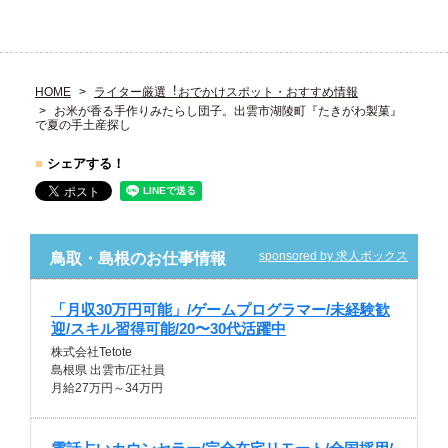
HOME
ライター厳選︕おでかけスポット・おすすめ情報
お米が香る手作りみたらし団子。出雲市湖陵町『たきがわ製菓』
で夏の手土産探し
■
シェアする！
sponsored by 求人ボックス
鳥取・島根のお仕事情報
「月収30万円可能」/ゲームプログラマー/未経験歓
迎/スキル習得可能/20〜30代活躍中
株式会社Tetote
島根県 出雲市/正社員
月給27万円～34万円