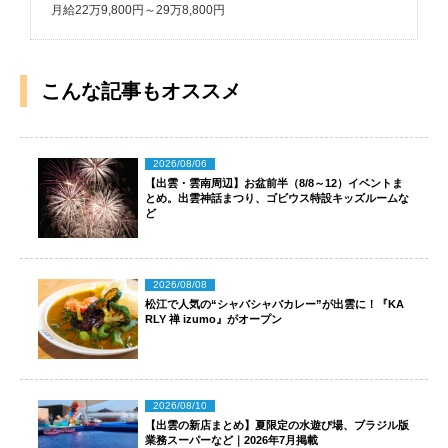
月給22万9,800円～29万8,800円
こんな記事もオススメ
2026/08/06
【出雲・雲南周辺】お盆前半（8/8～12）イベントま
とめ。出雲神話まつり、ゴビウス特設キッズルームな
ど
2026/08/08
松江で人気の“シャバシャバカレー”が出雲に！『KA
RLY 禅 izumo』がオープン
2026/08/10
【出雲の新店まとめ】夏限定の水遊び場、ブラジル版
業務スーパーなど｜2026年7月掲載