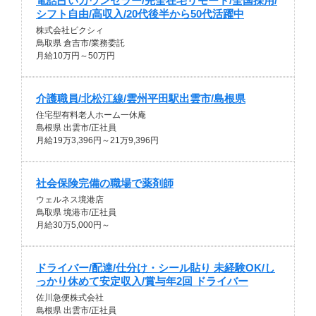
電話占いカウンセラー/完全在宅リモート/全国採用/
シフト自由/高収入/20代後半から50代活躍中
株式会社ピクシィ
鳥取県 倉吉市/業務委託
月給10万円～50万円
介護職員/北松江線/雲州平田駅出雲市/島根県
住宅型有料老人ホーム一休庵
島根県 出雲市/正社員
月給19万3,396円～21万9,396円
社会保険完備の職場で薬剤師
ウェルネス境港店
鳥取県 境港市/正社員
月給30万5,000円～
ドライバー/配達/仕分け・シール貼り 未経験OK/し
っかり休めて安定収入/賞与年2回 ドライバー
佐川急便株式会社
島根県 出雲市/正社員