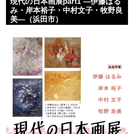
現代の日本画展part1 ―伊藤はる
み・岸本裕子・中村文子・牧野良
美―（浜田市）