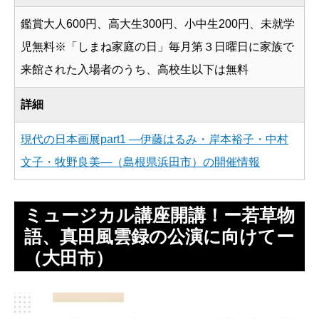
鑑賞大人600円、高大生300円、小中生200円、未就学
児無料※「しまね家庭の日」毎月第３日曜日に家族で
来館された入場者のうち、高校生以下は無料
詳細
現代の日本画展part1 ―伊藤はるみ・岸本裕子・中村
文子・牧野良美―（島根県浜田市）の開催情報
ミュージカル講座開講！ー若草物
語、真田風雲録の公演に向けてー
（大田市）