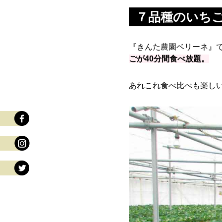
７品種のいちご
『きんた農園ベリーネ』
ごが40分間食べ放題。
あれこれ食べ比べも楽し