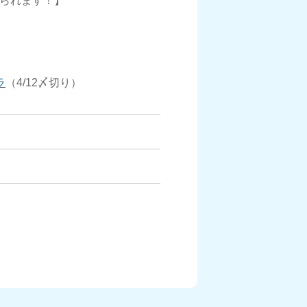
見られます！】
ラ
（4/12〆切り）